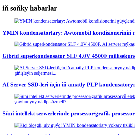
iň soňky habarlar
YMIN kondensatorlary: Awtomobil kondisioneriniň mü
Gibrid superkondensator SLF 4.0V 4500F millisekund 
AI Server SSD-leri üçin iň amatly PLP kondensatoryn
Süni intellekt serwerlerinde prosessor/grafik proses