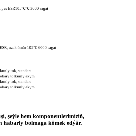
k, pes ESR105℃℃ 3000 sagat
s ESR, uzak ömür 105℃ 6000 sagat
kunly tok, standart
ýokary tolkunly akym
kunly tok, standart
ýokary tolkunly akym
şi, şeýle hem komponentlerimiziň,
n habarly bolmaga kömek edýär.