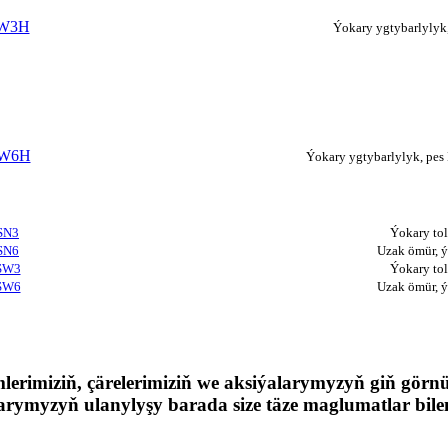
W3H
Ýokary ygtybarlyly
W6H
Ýokary ygtybarlylyk, pe
SN3
Ýokary tol
SN6
Uzak ömür, 
SW3
Ýokary tol
SW6
Uzak ömür, 
lerimiziň, çärelerimiziň we aksiýalarymyzyň giň görnü
ymyzyň ulanylyşy barada size täze maglumatlar bile