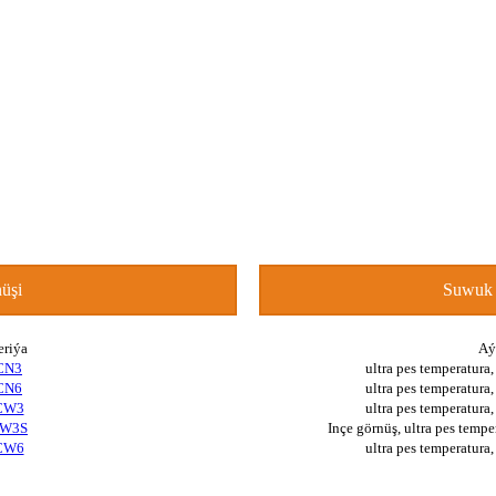
üşi
Suwuk u
eriýa
Aý
CN3
ultra pes temperatura
CN6
ultra pes temperatura
CW3
ultra pes temperatura
W3S
Inçe görnüş, ultra pes temp
CW6
ultra pes temperatura