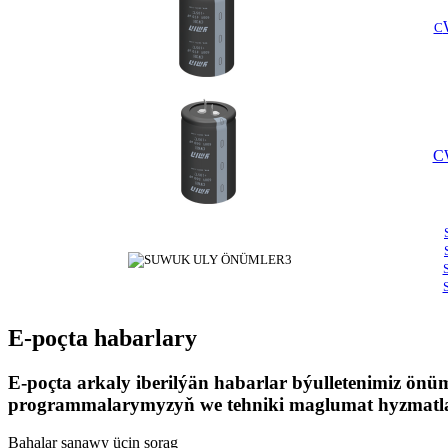
C
C
E-poçta habarlary
E-poçta arkaly iberilýän habarlar býulletenimiz önüm
programmalarymyzyň we tehniki maglumat hyzmatlar
Bahalar sanawy üçin sorag