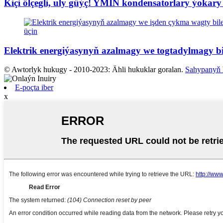
Kiçi ölçegli, uly güýç! YMIN kondensatorlary ýokary t
Elektrik energiýasynyň azalmagy we togtadylmagy bil
© Awtorlyk hukugy - 2010-2023: Ähli hukuklar goralan.
Sahypanyň 
E-poçta iber
x