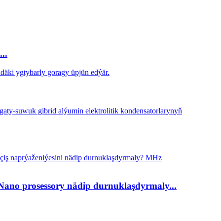
..
k: Nano prosessory nädip durnuklaşdyrmaly...