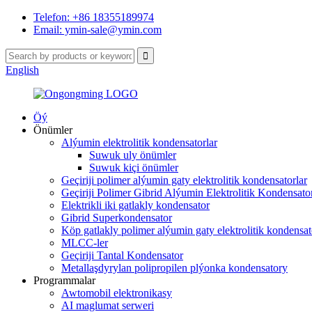
Telefon: +86 18355189974
Email: ymin-sale@ymin.com
English
Öý
Önümler
Alýumin elektrolitik kondensatorlar
Suwuk uly önümler
Suwuk kiçi önümler
Geçiriji polimer alýumin gaty elektrolitik kondensatorlar
Geçiriji Polimer Gibrid Alýumin Elektrolitik Kondensator
Elektrikli iki gatlakly kondensator
Gibrid Superkondensator
Köp gatlakly polimer alýumin gaty elektrolitik kondensat
MLCC-ler
Geçiriji Tantal Kondensator
Metallaşdyrylan polipropilen plýonka kondensatory
Programmalar
Awtomobil elektronikasy
AI maglumat serweri