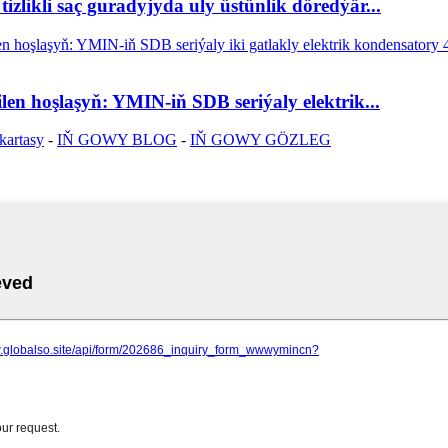
izlikli saç guradyjyda uly üstünlik döredýär...
en hoşlaşyň: YMIN-iň SDB seriýaly elektrik...
kartasy
-
IŇ GOWY BLOG
-
IŇ GOWY GÖZLEG