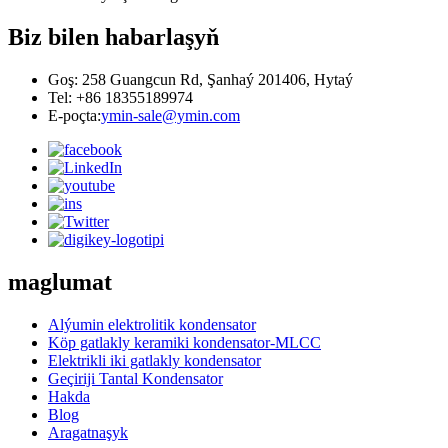
Biz bilen habarlaşyň
Goş: 258 Guangcun Rd, Şanhaý 201406, Hytaý
Tel: +86 18355189974
E-poçta:
ymin-sale@ymin.com
maglumat
Alýumin elektrolitik kondensator
Köp gatlakly keramiki kondensator-MLCC
Elektrikli iki gatlakly kondensator
Geçiriji Tantal Kondensator
Hakda
Blog
Aragatnaşyk