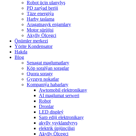
Robot üçin ulanylyş
PD zarýad beriji
Täze energiýa
Harby taslama
Aragatnaşyk enjamlary
Motor sürüjisi
Akylly Ölçegçi
Önümler merkezi
Ýörite Kondensator
Hakda
Blog
Senagat maglumatlary
Köp soralýan soraglar
Quora soragy
Gyzgyn nokatlar
Kompaniýa habarlary
Awtomobil elektronikasy
AI maglumat serweri
Robot
Dronlar
LED displeý
Sarp ediji elektronikasy
akylly yşyklandyryş
elektrik üpjünçiligi
Akylly Ölçegçi