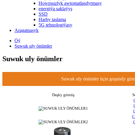
Howpsuzlyk awtomatlaşdyrmasy
energiýa saklaýyş
SSD
Harby taslama
5G tehnologiýasy
Aragatnaşyk
Öý
Suwuk uly önümler
Suwuk uly önümler
Suwuk uly önümler üçin goşundy görn
Daşky görnüş
S
C