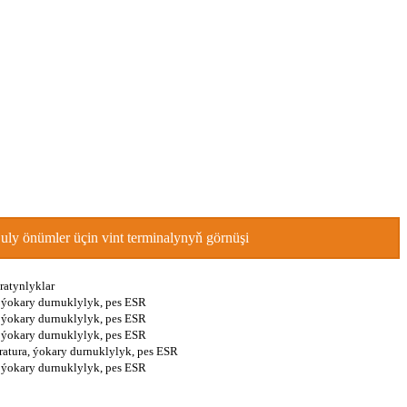
ly önümler üçin vint terminalynyň görnüşi
ratynlyklar
, ýokary durnuklylyk, pes ESR
, ýokary durnuklylyk, pes ESR
, ýokary durnuklylyk, pes ESR
eratura, ýokary durnuklylyk, pes ESR
, ýokary durnuklylyk, pes ESR