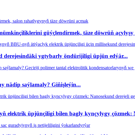
mkinçiliklerini güýçlendirmek, täze döwrüň açylyşy .
derejesindäki ygtybarly öndürijiligi üpjün edýär...
y nädip saýlamaly? Giňişleýin...
soryň elektrik üpjünçiligi bilen bagly kynçylygy çözme