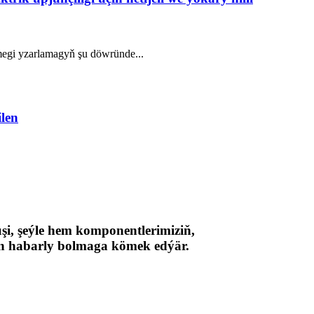
ilmegi yzarlamagyň şu döwründe...
ilen
şi, şeýle hem komponentlerimiziň,
n habarly bolmaga kömek edýär.