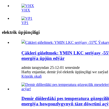
VHX
VP1
elektrik üpjünçiligi
Çäkleri giňeltmek: YMIN LKC seriýasy -55℃
energiýa üpjün edýär
admin tarapyndan 25-12-01 senesinde
Harby enjamlar, demir ýol elektrik üpjünçiligi we zarýad
Köpräk okaň
Demir diňlerdäki pes temperatura gözegçili
energiýa howpsuzlygynyň täze döwrüni açý