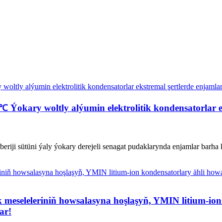
 Ýokary woltly alýumin elektrolitik kondensatorlar ek
 beriji sütüni ýaly ýokary derejeli senagat pudaklarynda enjamlar barha
k meseleleriniň howsalasyna hoşlaşyň, YMIN litium-ion
ar!