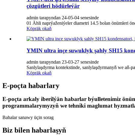
çözgütleri hödürleýär
admin tarapyndan 24-05-04 senesinde
01 Ähli naprýaženiýeler diametri 14.5 bolan önümleri önd
Köpräk okaň
YMIN ultra inçe suwuklyk şahly SH15 konde
admin tarapyndan 23-03-27 senesinde
Sanlylaşdyrma kontekstinde, sanlylaşdyrmanyň we aň-pa
Köpräk okaň
E-poçta habarlary
E-poçta arkaly iberilýän habarlar býulletenimiz önüm
programmalarymyzyň we tehniki maglumat hyzmatlar
Bahalar sanawy üçin sorag
Biz bilen habarlaşyň