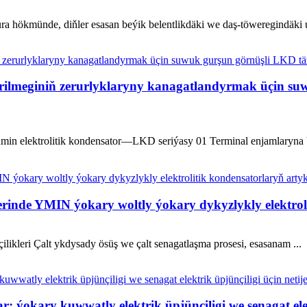
tura hökmünde, diňler esasan beýik belentlikdäki we daş-töweregindäki u
rilmeginiň zerurlyklaryny kanagatlandyrmak üçin suw
 elektrolitik kondensator—LKD seriýasy 01 Terminal enjamlaryna bol
erinde YMIN ýokary woltly ýokary dykyzlykly elektro
ikleri Çalt ykdysady ösüş we çalt senagatlaşma prosesi, esasanam ...
okary kuwwatly elektrik üpjünçiligi we senagat elektr