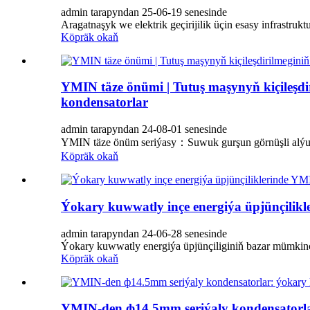
admin tarapyndan 25-06-19 senesinde
Aragatnaşyk we elektrik geçirijilik üçin esasy infrastruk
Köpräk okaň
YMIN täze önümi | Tutuş maşynyň kiçileşdi
kondensatorlar
admin tarapyndan 24-08-01 senesinde
YMIN täze önüm seriýasy：Suwuk gurşun görnüşli alýumin
Köpräk okaň
Ýokary kuwwatly inçe energiýa üpjünçilikl
admin tarapyndan 24-06-28 senesinde
Ýokary kuwwatly energiýa üpjünçiliginiň bazar mümkinçil
Köpräk okaň
YMIN-den ф14.5mm seriýaly kondensatorlar: ý