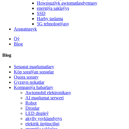
Howpsuzlyk awtomatlaşdyrmasy
energiýa saklaýyş
SSD
Harby taslama
5G tehnologiýasy
Aragatnaşyk
Öý
Blog
Blog
Senagat maglumatlary
Köp soralýan soraglar
Quora soragy
Gyzgyn nokatlar
Kompaniýa habarlary
Awtomobil elektronikasy
AI maglumat serweri
Robot
Dronlar
LED displeý
akylly yşyklandyryş
elektrik üpjünçiligi
energiýa saklaýyş