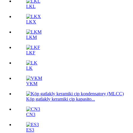
LKL
LKX
LKM
LKF
LK
VKM
Köp gatlakly keramiki çip kapasito...
CN3
ES3