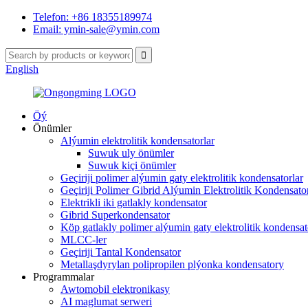
Telefon: +86 18355189974
Email: ymin-sale@ymin.com
English
Öý
Önümler
Alýumin elektrolitik kondensatorlar
Suwuk uly önümler
Suwuk kiçi önümler
Geçiriji polimer alýumin gaty elektrolitik kondensatorlar
Geçiriji Polimer Gibrid Alýumin Elektrolitik Kondensator
Elektrikli iki gatlakly kondensator
Gibrid Superkondensator
Köp gatlakly polimer alýumin gaty elektrolitik kondensat
MLCC-ler
Geçiriji Tantal Kondensator
Metallaşdyrylan polipropilen plýonka kondensatory
Programmalar
Awtomobil elektronikasy
AI maglumat serweri