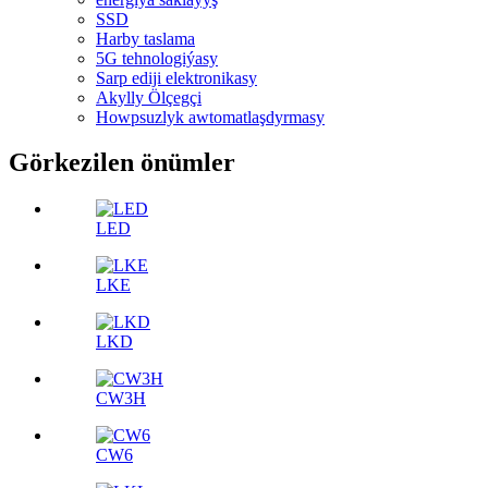
SSD
Harby taslama
5G tehnologiýasy
Sarp ediji elektronikasy
Akylly Ölçegçi
Howpsuzlyk awtomatlaşdyrmasy
Görkezilen önümler
LED
LKE
LKD
CW3H
CW6