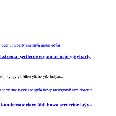
stremal şertlerde enjamlar üçin ygtybarly
 köp kynçylyk bilen ýüzbe-ýüz bolýar...
 kondensatorlary ähli howa şertlerine laýyk