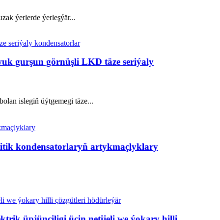
zak ýerlerde ýerleşýär...
uk gurşun görnüşli LKD täze seriýaly
an islegiň üýtgemegi täze...
litik kondensatorlaryň artykmaçlyklary
ik üpjünçiligi üçin netijeli we ýokary hilli