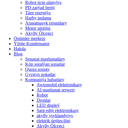
Robot üçin ulanylyş
PD zarýad beriji
Täze energiýa
Harby taslama
Aragatnaşyk enjamlary
Motor sürüjisi
Akylly Ölçegçi
Önümler merkezi
Ýörite Kondensator
Hakda
Blog
Senagat maglumatlary
Köp soralýan soraglar
Quora soragy
Gyzgyn nokatlar
Kompaniýa habarlary
Awtomobil elektronikasy
AI maglumat serweri
Robot
Dronlar
LED displeý
Sarp ediji elektronikasy
akylly yşyklandyryş
elektrik üpjünçiligi
Akylly Ölçegçi