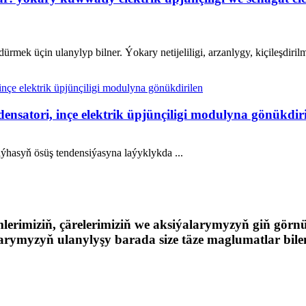
ürmek üçin ulanylyp bilner. Ýokary netijeliligi, arzanlygy, kiçileşdir
nsatori, inçe elektrik üpjünçiligi modulyna gönükdir
ýhasyň ösüş tendensiýasyna laýyklykda ...
lerimiziň, çärelerimiziň we aksiýalarymyzyň giň görnü
ymyzyň ulanylyşy barada size täze maglumatlar bile