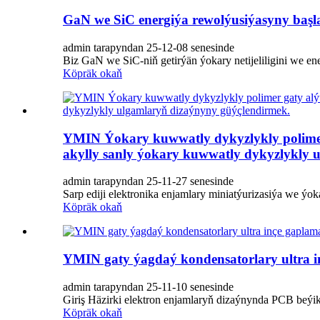
GaN we SiC energiýa rewolýusiýasyny başl
admin tarapyndan 25-12-08 senesinde
Biz GaN we SiC-niň getirýän ýokary netijeliligini we e
Köpräk okaň
YMIN Ýokary kuwwatly dykyzlykly polimer ga
akylly sanly ýokary kuwwatly dykyzlykly 
admin tarapyndan 25-11-27 senesinde
Sarp ediji elektronika enjamlary miniatýurizasiýa we ýo
Köpräk okaň
YMIN gaty ýagdaý kondensatorlary ultra in
admin tarapyndan 25-11-10 senesinde
Giriş Häzirki elektron enjamlaryň dizaýnynda PCB beýikl
Köpräk okaň