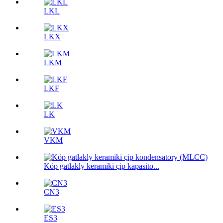
LKL
LKX
LKM
LKF
LK
VKM
Köp gatlakly keramiki çip kapasito...
CN3
ES3