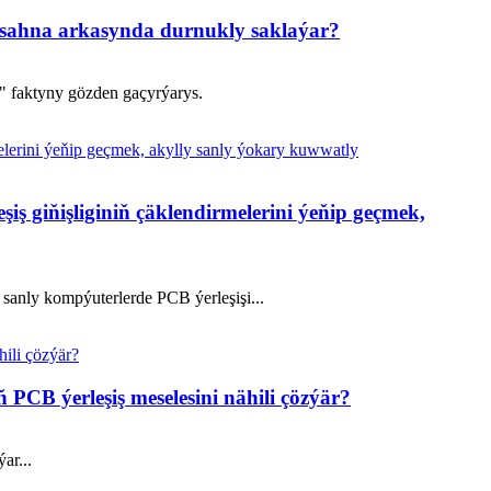
 sahna arkasynda durnukly saklaýar?
." faktyny gözden gaçyrýarys.
ş giňişliginiň çäklendirmelerini ýeňip geçmek,
 sanly kompýuterlerde PCB ýerleşişi...
PCB ýerleşiş meselesini nähili çözýär?
ar...