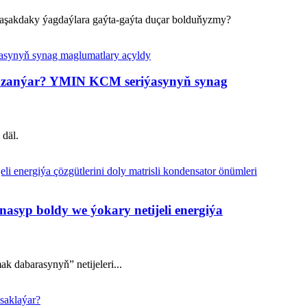
yz aşakdaky ýagdaýlara gaýta-gaýta duçar bolduňyzmy?
 gazanýar? YMIN KCM seriýasynyň synag
 däl.
syp boldy we ýokary netijeli energiýa
k dabarasynyň” netijeleri...