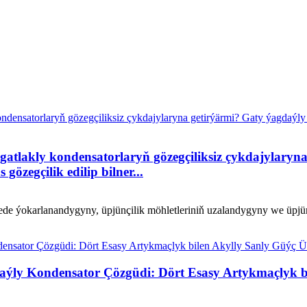
öp gatlakly kondensatorlaryň gözegçiliksiz çykdajylary
özegçilik edilip bilner...
jede ýokarlanandygyny, üpjünçilik möhletleriniň uzalandygyny we üpjünç
ly Kondensator Çözgüdi: Dört Esasy Artykmaçlyk bil