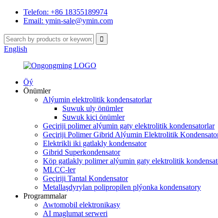
Telefon: +86 18355189974
Email: ymin-sale@ymin.com
English
Öý
Önümler
Alýumin elektrolitik kondensatorlar
Suwuk uly önümler
Suwuk kiçi önümler
Geçiriji polimer alýumin gaty elektrolitik kondensatorlar
Geçiriji Polimer Gibrid Alýumin Elektrolitik Kondensator
Elektrikli iki gatlakly kondensator
Gibrid Superkondensator
Köp gatlakly polimer alýumin gaty elektrolitik kondensat
MLCC-ler
Geçiriji Tantal Kondensator
Metallaşdyrylan polipropilen plýonka kondensatory
Programmalar
Awtomobil elektronikasy
AI maglumat serweri