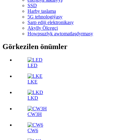
SSD
Harby taslama
5G tehnologiýasy
Sarp ediji elektronikasy
Akylly Ölçegçi
Howpsuzlyk awtomatlaşdyrmasy
Görkezilen önümler
LED
LKE
LKD
CW3H
CW6