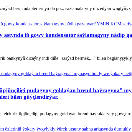
 zarýad beriji adapterleri ýa-da po... sazlamalaryny düzedýän wagtyň
katy astynda iň gowy kondensator saýlamagyny nädip
ktrik bankynyň dizaýny indi diňe "zarýad bermek,..." bilen baglanyşykly
pjünçiligi pudagyny goldaýan brend baýragyna” myna
leri bilen güýçlendirýär.
i elektrik üpjünçiligi pudagyny goldaýan brend baýraklaryny gowşurma