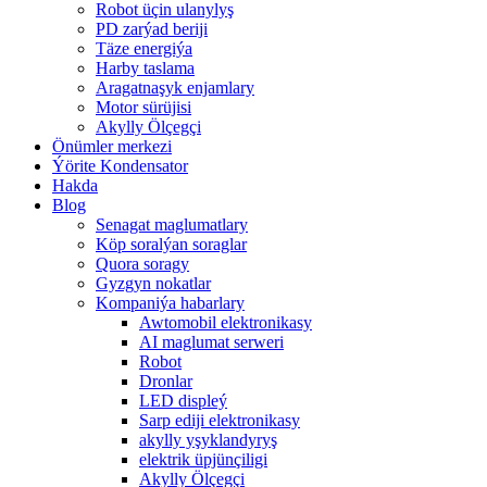
Robot üçin ulanylyş
PD zarýad beriji
Täze energiýa
Harby taslama
Aragatnaşyk enjamlary
Motor sürüjisi
Akylly Ölçegçi
Önümler merkezi
Ýörite Kondensator
Hakda
Blog
Senagat maglumatlary
Köp soralýan soraglar
Quora soragy
Gyzgyn nokatlar
Kompaniýa habarlary
Awtomobil elektronikasy
AI maglumat serweri
Robot
Dronlar
LED displeý
Sarp ediji elektronikasy
akylly yşyklandyryş
elektrik üpjünçiligi
Akylly Ölçegçi