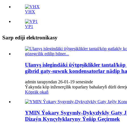
VHX
VP1
Sarp ediji elektronikasy
Ulanyş islegindäki üýtgeşiklikler tantal/k
gibrid gaty-suwuk kondensatorlar nädip has g
admin tarapyndan 26-01-19 senesinde
Ýakynda köp inženerçilik toparlary bahalaryň dürli dere
Köpräk okaň
YMIN Ýokary Sygymly-Dykyzlykly Gaty Jaý
Dizaýn Kynçylyklaryny Ýeňip Geçirmek