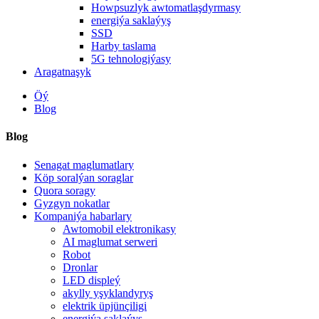
Howpsuzlyk awtomatlaşdyrmasy
energiýa saklaýyş
SSD
Harby taslama
5G tehnologiýasy
Aragatnaşyk
Öý
Blog
Blog
Senagat maglumatlary
Köp soralýan soraglar
Quora soragy
Gyzgyn nokatlar
Kompaniýa habarlary
Awtomobil elektronikasy
AI maglumat serweri
Robot
Dronlar
LED displeý
akylly yşyklandyryş
elektrik üpjünçiligi
energiýa saklaýyş