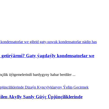
na getirýärmi? Gaty ýagdaýly kondensatorlar we
ilik üýtgemeleriniň bardygyny habar berdiler ...
en Akylly Sanly Güýç Üpjünçiliklerinde