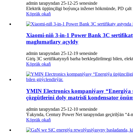
admin tarapyndan 25-12-25 senesinde
Elektrik üpjünçiligi boýunça inžener hökmünde, PD çalt
Köpräk okaň
Xiaomi-niň 3-in-1 Power Bank 3C sertifi
maglumatlary açyldy
admin tarapyndan 25-12-19 senesinde
Giriş 3C sertifikatynyň barha berkleşdirilmegi bilen, ele
Köpräk okaň
YMIN Electronics kompaniýasy “Energiýa ü
çözgütlerini doly matrisli kondensator önüm
admin tarapyndan 25-12-10 senesinde
Ýakynda, Century Power Net tarapyndan geçirilýän “4-nj
Köpräk okaň