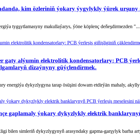
adanda, kim özleriniň ýokary ýygylykly ýürek urşuny
nergiýa tygşytlamasyny makullaýarys, ýöne köplenç deňeşdirmezden "..
ty alýumin elektrolitik kondensatorlary: PCB ýerleşi
ulgamlaryň dizaýnyny güýçlendirmek.
kary energiýa dykyzlygyna tarap ösüşini dowam etdirýän mahaly, akylly
çe gaplamaly ýokary dykyzlykly elektrik banklarynyň 
igi bilen simleriň dykyzlygynyň arasyndaky gapma-garşylyk barha artý