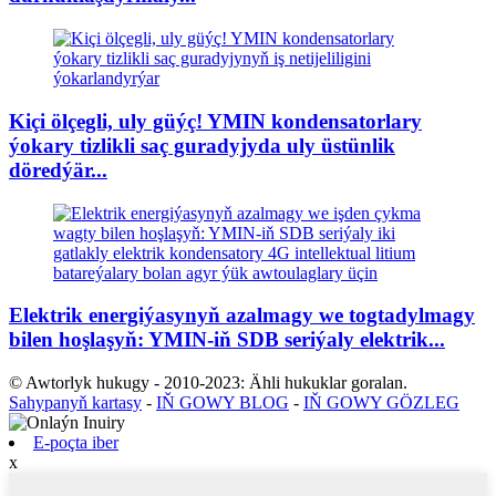
Kiçi ölçegli, uly güýç! YMIN kondensatorlary
ýokary tizlikli saç guradyjyda uly üstünlik
döredýär...
Elektrik energiýasynyň azalmagy we togtadylmagy
bilen hoşlaşyň: YMIN-iň SDB seriýaly elektrik...
© Awtorlyk hukugy - 2010-2023: Ähli hukuklar goralan.
Sahypanyň kartasy
-
IŇ GOWY BLOG
-
IŇ GOWY GÖZLEG
E-poçta iber
x