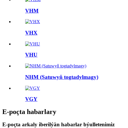
VHM
VHX
VHU
NHM (Satuwyň togtadylmagy)
VGY
E-poçta habarlary
E-poçta arkaly iberilýän habarlar býulletenimiz