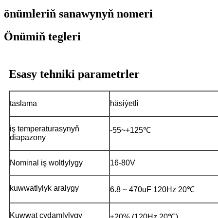
önümleriň sanawynyň nomeri
Önümiň tegleri
Esasy tehniki parametrler
taslama
häsiýetli
iş temperaturasynyň
-55~+125℃
diapazony
Nominal iş woltlylygy
16-80V
kuwwatlylyk aralygy
6.8 ~ 470uF 120Hz 20℃
Kuwwat çydamlylygy
±20% (120Hz 20℃)