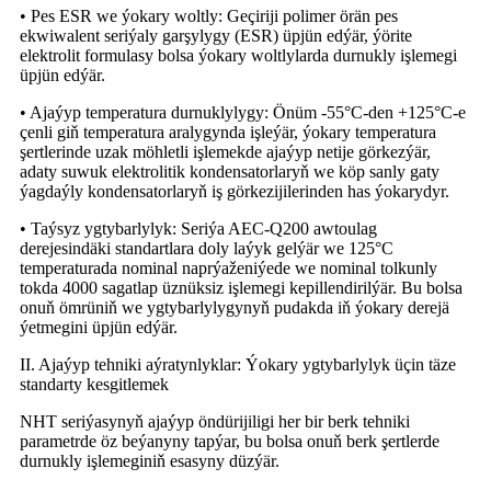
• Pes ESR we ýokary woltly: Geçiriji polimer örän pes
ekwiwalent seriýaly garşylygy (ESR) üpjün edýär, ýörite
elektrolit formulasy bolsa ýokary woltlylarda durnukly işlemegi
üpjün edýär.
• Ajaýyp temperatura durnuklylygy: Önüm -55°C-den +125°C-e
çenli giň temperatura aralygynda işleýär, ýokary temperatura
şertlerinde uzak möhletli işlemekde ajaýyp netije görkezýär,
adaty suwuk elektrolitik kondensatorlaryň we köp sanly gaty
ýagdaýly kondensatorlaryň iş görkezijilerinden has ýokarydyr.
• Taýsyz ygtybarlylyk: Seriýa AEC-Q200 awtoulag
derejesindäki standartlara doly laýyk gelýär we 125°C
temperaturada nominal naprýaženiýede we nominal tolkunly
tokda 4000 sagatlap üznüksiz işlemegi kepillendirilýär. Bu bolsa
onuň ömrüniň we ygtybarlylygynyň pudakda iň ýokary derejä
ýetmegini üpjün edýär.
II. Ajaýyp tehniki aýratynlyklar: Ýokary ygtybarlylyk üçin täze
standarty kesgitlemek
NHT seriýasynyň ajaýyp öndürijiligi her bir berk tehniki
parametrde öz beýanyny tapýar, bu bolsa onuň berk şertlerde
durnukly işlemeginiň esasyny düzýär.