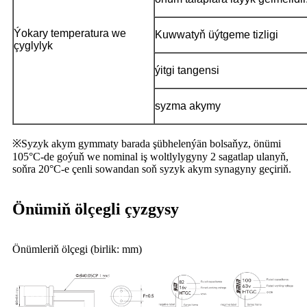
Ýokary temperatura we
Kuwwatyň üýtgeme tizligi
çyglylyk
ýitgi tangensi
syzma akymy
※Syzyk akym gymmaty barada şübhelenýän bolsaňyz, önümi
105°C-de goýuň we nominal iş woltlylygyny 2 sagatlap ulanyň,
soňra 20°C-e çenli sowandan soň syzyk akym synagyny geçiriň.
Önümiň ölçegli çyzgysy
Önümleriň ölçegi (birlik: mm)