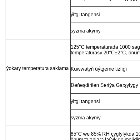
ýitgi tangensi
syzma akymy
125°C temperaturada 1000 saga
temperaturasy 20°C±2°C, önüm 
ýokary temperatura saklama
Kuwwatyň üýtgeme tizligi
Deňeşdirilen Seriýa Garşylygy
ýitgi tangensi
syzma akymy
85°C we 85% RH çyglylykda 100
önüm talaplara laýyk gelmelidir