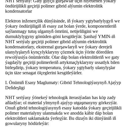
NHT seriýasy: Gaty güýçli gurşawlar üçin niýetlenen ýokary
öndürijilikli geçiriji polimer gibrid alýumin elektrolitik
kondensatorlar
Elektron inženerçilik dünýäsinde, iň ýokary ygtybarlylygyň we
ýokary öndürijiligiň iň esasy zat bolan ýerde, komponentleriň
saýlanmagy tutuş ulgamyň ömrüni, netijeliligini we
durnuklylygyny gönüden-göni kesgitleýär. Şanhaý YMIN-iň
NHT seriýaly geçiriji polimer gibrid alýumin elektrolitik
kondensatorlary, ekstremal gurşawlaryň we ýokary derejeli
ulanylyşlaryň kynçylyklaryny çözmek üçin ýörite döredilen
rewolýusiýa önümleridir. Olar däp bolan elektrolitleriň we gaty
ýagdaýly geçiriji polimerleriň artykmaçlyklaryny ussatlyk bilen
birleşdirip, ýokary temperatura, ýokary ygtybarly ulanylyşlar
üçin täze senagat ölçeglerini kesgitleýärler.
I. Önümiň Esasy Maglumaty: Gibrid Tehnologiýasynyň Ajaýyp
Deňdeşligi
NHT seriýasy ýönekeý tehnologik iterasiýadan has köp zady
aňladýar; ol material ylmynyň ajaýyp utgaşmasyny görkezýär.
Onuň gibrid tehnologiýasynyň esasy katodda ýokary geçirijilikli
polimer materialyny ulanmakda we anodda käbir däp bolan
elektrolitleri saklamakda ýerleşýär. Bu dizaýn iki dünýäniň iň
gowularyny hödürleýär: