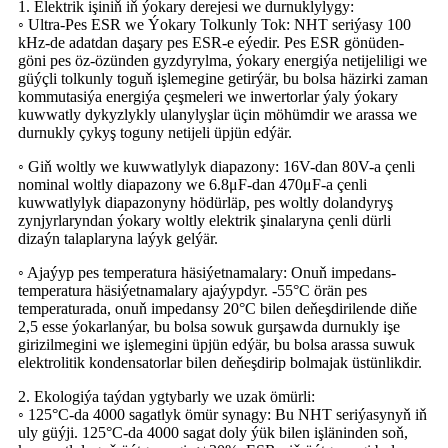
1. Elektrik işiniň iň ýokary derejesi we durnuklylygy:
◦ Ultra-Pes ESR we Ýokary Tolkunly Tok: NHT seriýasy 100
kHz-de adatdan daşary pes ESR-e eýedir. Pes ESR gönüden-
göni pes öz-özünden gyzdyrylma, ýokary energiýa netijeliligi we
güýçli tolkunly toguň işlemegine getirýär, bu bolsa häzirki zaman
kommutasiýa energiýa çeşmeleri we inwertorlar ýaly ýokary
kuwwatly dykyzlykly ulanylyşlar üçin möhümdir we arassa we
durnukly çykyş toguny netijeli üpjün edýär.
◦ Giň woltly we kuwwatlylyk diapazony: 16V-dan 80V-a çenli
nominal woltly diapazony we 6.8μF-dan 470μF-a çenli
kuwwatlylyk diapazonyny hödürläp, pes woltly dolandyryş
zynjyrlaryndan ýokary woltly elektrik şinalaryna çenli dürli
dizaýn talaplaryna laýyk gelýär.
◦ Ajaýyp pes temperatura häsiýetnamalary: Onuň impedans-
temperatura häsiýetnamalary ajaýypdyr. -55°C örän pes
temperaturada, onuň impedansy 20°C bilen deňeşdirilende diňe
2,5 esse ýokarlanýar, bu bolsa sowuk gurşawda durnukly işe
girizilmegini we işlemegini üpjün edýär, bu bolsa arassa suwuk
elektrolitik kondensatorlar bilen deňeşdirip bolmajak üstünlikdir.
2. Ekologiýa taýdan ygtybarly we uzak ömürli:
◦ 125°C-da 4000 sagatlyk ömür synagy: Bu NHT seriýasynyň iň
uly güýji. 125°C-da 4000 sagat doly ýük bilen işläninden soň,