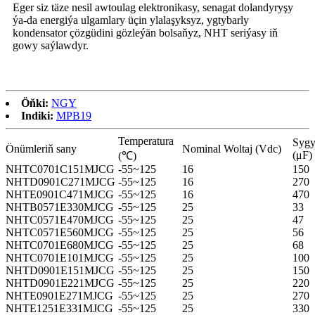
Eger siz täze nesil awtoulag elektronikasy, senagat dolandyryşy
ýa-da energiýa ulgamlary üçin ylalaşyksyz, ygtybarly
kondensator çözgüdini gözleýän bolsaňyz, NHT seriýasy iň
gowy saýlawdyr.
Öňki:
NGY
Indiki:
MPB19
Temperatura
Sygy
Önümleriň sany
Nominal Woltaj (Vdc)
(μF)
(℃)
NHTC0701C151MJCG
-55~125
16
150
NHTD0901C271MJCG
-55~125
16
270
NHTE0901C471MJCG
-55~125
16
470
NHTB0571E330MJCG
-55~125
25
33
NHTC0571E470MJCG
-55~125
25
47
NHTC0571E560MJCG
-55~125
25
56
NHTC0701E680MJCG
-55~125
25
68
NHTC0701E101MJCG
-55~125
25
100
NHTD0901E151MJCG
-55~125
25
150
NHTD0901E221MJCG
-55~125
25
220
NHTE0901E271MJCG
-55~125
25
270
NHTE1251E331MJCG
-55~125
25
330