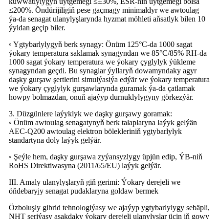
kuwwatlylygyň üýtgemegi ≤±30%, ESR-niň üýtgemegi bolsa
≤200%. Öndürijiligiň pese gaçmagy minimaldyr we awtoulag
ýa-da senagat ulanylyşlarynda hyzmat möhleti aňsatlyk bilen 10
ýyldan geçip biler.
◦ Ygtybarlylygyň berk synagy: Önüm 125°C-da 1000 sagat
ýokary temperatura saklamak synagyndan we 85°C/85% RH-da
1000 sagat ýokary temperatura we ýokary çyglylyk ýükleme
synagyndan geçdi. Bu synaglar ýyllaryň dowamyndaky agyr
daşky gurşaw şertlerini simulýasiýa edýär we ýokary temperatura
we ýokary çyglylyk gurşawlarynda guramak ýa-da çatlamak
howpy bolmazdan, onuň ajaýyp durnuklylygyny görkezýär.
3. Düzgünlere laýyklyk we daşky gurşawy goramak:
◦ Önüm awtoulag senagatynyň berk talaplaryna laýyk gelýän
AEC-Q200 awtoulag elektron bölekleriniň ygtybarlylyk
standartyna doly laýyk gelýär.
◦ Şeýle hem, daşky gurşawa zyýansyzlygy üpjün edip, ÝB-niň
RoHS Direktiwasyna (2011/65/EU) laýyk gelýär.
III. Amaly ulanylyşlaryň giň gerimi: Ýokary derejeli we
öňdebaryjy senagat pudaklaryna goldaw bermek
Özboluşly gibrid tehnologiýasy we ajaýyp ygtybarlylygy sebäpli,
NHT seriýasy aşakdaky ýokary derejeli ulanylyşlar üçin iň gowy