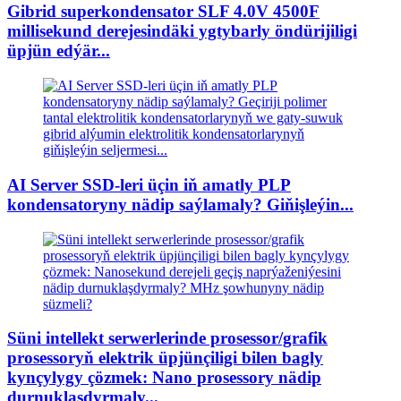
Gibrid superkondensator SLF 4.0V 4500F
millisekund derejesindäki ygtybarly öndürijiligi
üpjün edýär...
AI Server SSD-leri üçin iň amatly PLP
kondensatoryny nädip saýlamaly? Giňişleýin...
Süni intellekt serwerlerinde prosessor/grafik
prosessoryň elektrik üpjünçiligi bilen bagly
kynçylygy çözmek: Nano prosessory nädip
durnuklaşdyrmaly...