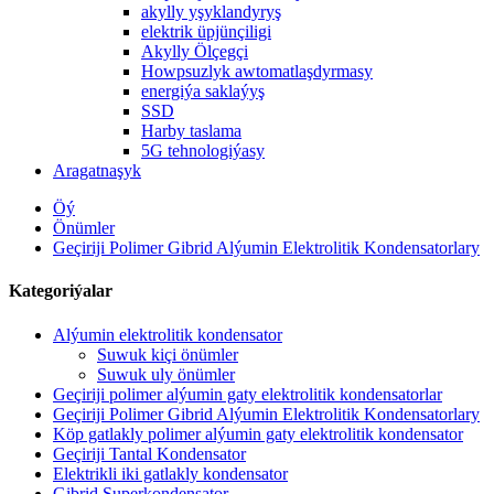
akylly yşyklandyryş
elektrik üpjünçiligi
Akylly Ölçegçi
Howpsuzlyk awtomatlaşdyrmasy
energiýa saklaýyş
SSD
Harby taslama
5G tehnologiýasy
Aragatnaşyk
Öý
Önümler
Geçiriji Polimer Gibrid Alýumin Elektrolitik Kondensatorlary
Kategoriýalar
Alýumin elektrolitik kondensator
Suwuk kiçi önümler
Suwuk uly önümler
Geçiriji polimer alýumin gaty elektrolitik kondensatorlar
Geçiriji Polimer Gibrid Alýumin Elektrolitik Kondensatorlary
Köp gatlakly polimer alýumin gaty elektrolitik kondensator
Geçiriji Tantal Kondensator
Elektrikli iki gatlakly kondensator
Gibrid Superkondensator