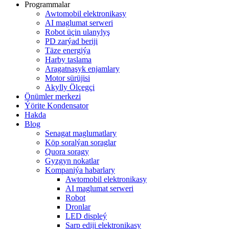
Programmalar
Awtomobil elektronikasy
AI maglumat serweri
Robot üçin ulanylyş
PD zarýad beriji
Täze energiýa
Harby taslama
Aragatnaşyk enjamlary
Motor sürüjisi
Akylly Ölçegçi
Önümler merkezi
Ýörite Kondensator
Hakda
Blog
Senagat maglumatlary
Köp soralýan soraglar
Quora soragy
Gyzgyn nokatlar
Kompaniýa habarlary
Awtomobil elektronikasy
AI maglumat serweri
Robot
Dronlar
LED displeý
Sarp ediji elektronikasy