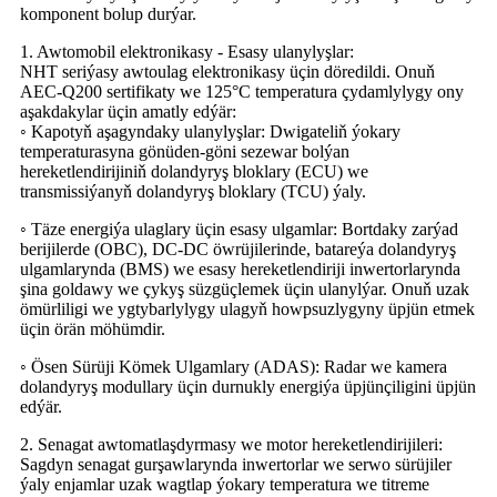
komponent bolup durýar.
1. Awtomobil elektronikasy - Esasy ulanylyşlar:
NHT seriýasy awtoulag elektronikasy üçin döredildi. Onuň
AEC-Q200 sertifikaty we 125°C temperatura çydamlylygy ony
aşakdakylar üçin amatly edýär:
◦ Kapotyň aşagyndaky ulanylyşlar: Dwigateliň ýokary
temperaturasyna gönüden-göni sezewar bolýan
hereketlendirijiniň dolandyryş bloklary (ECU) we
transmissiýanyň dolandyryş bloklary (TCU) ýaly.
◦ Täze energiýa ulaglary üçin esasy ulgamlar: Bortdaky zarýad
berijilerde (OBC), DC-DC öwrüjilerinde, batareýa dolandyryş
ulgamlarynda (BMS) we esasy hereketlendiriji inwertorlarynda
şina goldawy we çykyş süzgüçlemek üçin ulanylýar. Onuň uzak
ömürliligi we ygtybarlylygy ulagyň howpsuzlygyny üpjün etmek
üçin örän möhümdir.
◦ Ösen Sürüji Kömek Ulgamlary (ADAS): Radar we kamera
dolandyryş modullary üçin durnukly energiýa üpjünçiligini üpjün
edýär.
2. Senagat awtomatlaşdyrmasy we motor hereketlendirijileri:
Sagdyn senagat gurşawlarynda inwertorlar we serwo sürüjiler
ýaly enjamlar uzak wagtlap ýokary temperatura we titreme