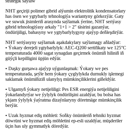
strategik saýlaw
NHT geçiriji polimer gibrid alýumin elektrolitik kondensatorlary
has ösen we ygtybarly tehnologiýa wariantyny görkezýär. Gaty
we suwuk jisimleriň arasynda saýlamak ýerine, NHT seriýasy
gibrid tehnologiýasy arkaly "1+1 > 2" täsirini gazanýar,
öndürijiligi, bahasyny we ygtybarlylygyny ajaýyp deňleşdirýär.
NHT seriýasyny saýlamak aşakdakylary saýlamagy aňladýar:
• Ýokary derejeli ygtybarlylyk: AEC-Q200 sertifikaty we 125°C
temperaturada 4000 sagat synagdan geçirmek önümiň hiliniň iň
güýçli kepilligini üpjün edýär.
• Daşky gurşawa ajaýyp uýgunlaşmak: Ýokary we pes
temperaturada, şeýle hem ýokary çyglylykda durnukly işlemegi
saklamak önümiňiziň ulanylyş mümkinçiliklerini giňeldýär.
• Ulgamyň ýokary netijeliligi: Pes ESR energiýa netijeliligini
ýokarlandyrýar we ýylylyk öndürilişini azaldýar, bu bolsa has
ykjam ýylylyk ýaýratma dizaýnlaryny döretmäge mümkinçilik
berýär.
• Uzak hyzmat ediş möhleti: Soňky önümleriň tehniki hyzmat
döwrüni we hyzmat ediş möhletini ep-esli uzaldýar, müşderiler
üçin has uly gymmatlyk döredýär.