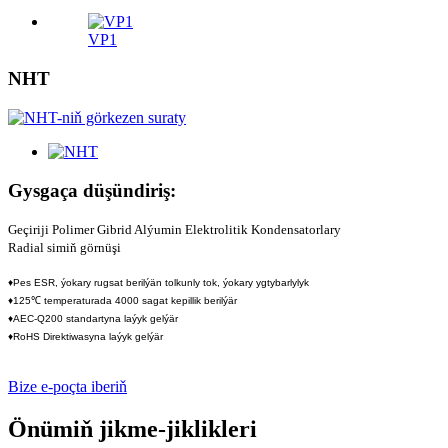
VP1
NHT
Gysgaça düşündiriş:
Geçiriji Polimer Gibrid Alýumin Elektrolitik Kondensatorlary
Radial simiň görnüşi
♦Pes ESR, ýokary rugsat berilýän tolkunly tok, ýokary ygtybarlylyk
♦125℃ temperaturada 4000 sagat kepillik berilýär
♦AEC-Q200 standartyna laýyk gelýär
♦RoHS Direktiwasyna laýyk gelýär
Bize e-poçta iberiň
Önümiň jikme-jiklikleri