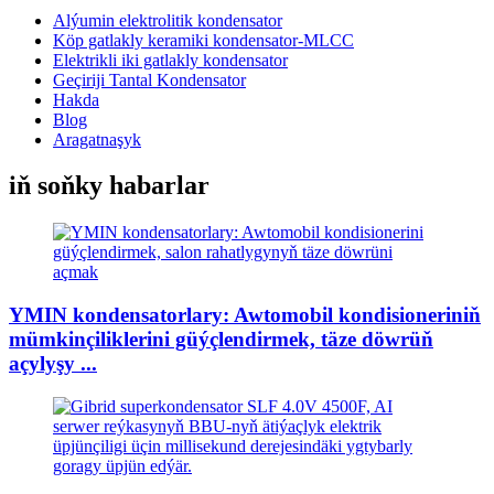
Alýumin elektrolitik kondensator
Köp gatlakly keramiki kondensator-MLCC
Elektrikli iki gatlakly kondensator
Geçiriji Tantal Kondensator
Hakda
Blog
Aragatnaşyk
iň soňky habarlar
YMIN kondensatorlary: Awtomobil kondisioneriniň
mümkinçiliklerini güýçlendirmek, täze döwrüň
açylyşy ...