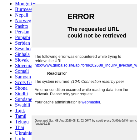
Mongolian
Burmese
Nepali
Norwegian
Pashto
Persian
Punjabi
Serbian
Sesotho
Sinhala
Slovak
Slovenian
Somali
Samoan
Scots Gaelic
Shona
Sindhi
Sundanese
Swahili
Tajik
Tamil
Telugu
Thai
Ukrainian
Urdu