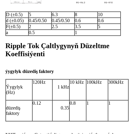
D (±0.5)
5
6.3
8
10
d (±0.05)
0.45/0.50
0.45/0.50
0.6
0.6
F(±0.5)
2
2.5
3.5
5
a
0.5
1
Ripple Tok Çaltlygynyň Düzeltme
Koeffisiýenti
ýygylyk düzediş faktory
120Hz
10 kHz
100kHz
300kHz
Ýygylyk
1 kHz
(Hz)
0.12
0.8
1
1
düzediş
0.35
faktory