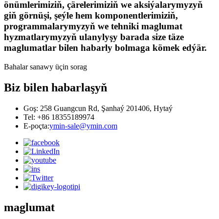
önümlerimiziň, çärelerimiziň we aksiýalarymyzyň
giň görnüşi, şeýle hem komponentlerimiziň,
programmalarymyzyň we tehniki maglumat
hyzmatlarymyzyň ulanylyşy barada size täze
maglumatlar bilen habarly bolmaga kömek edýär.
Bahalar sanawy üçin sorag
Biz bilen habarlaşyň
Goş: 258 Guangcun Rd, Şanhaý 201406, Hytaý
Tel: +86 18355189974
E-poçta:
ymin-sale@ymin.com
maglumat