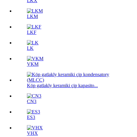
LKX
LKM
LKF
LK
VKM
Köp gatlakly keramiki çip kapasito...
CN3
ES3
VHX