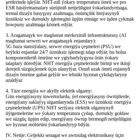
şertlerinde işleýär. NHT-niň ýokary temperatura ömrü we pes
ESR häsiýetnamalary sürüjiniň netijeliligini ýokarlandyrmaga,
termal dizaýn basyşyny azaltmaga, önümçilik liniýasynyň
üznüksiz we durnukly işlemegini üpjün etmäge we işden çykmak
howpuny azaltmaga kömek edýär.
3. Aragatnaşyk we maglumat merkeziniň infrastrukturasy (AI
maglumat serweri we aragatnaşyk enjamlary):
5G baza stansiýalary, serwer energiýa çeşmeleri (PSU) we
beýleki enjamlar 24/7 üznüksiz işlemegi talap edýär, bu bolsa
komponentleriň ömrüne we ygtybarlylygyna örän ýokary
talaplary döredýär. NHT energiýa çeşmelerinde birinji we ikinji
derejeli süzgüçlemek üçin ulanylýar. Onuň uzak ömrü enjamyň
dizaýn ömrüne gabat gelýär we tehniki hyzmat çykdajylaryny
azaldýar.
4. Täze energiýa we akylly elektrik ulgamy:
Gün energiýasyny inwertorlarda, ýel energiýasyny öwrüjilerde,
energiýany saklaýyş ulgamlarynda (ESS) we üznüksiz energiýa
çeşmelerinde (UPS) NHT seriýasy elektrik ulgamynyň
üýtgemelerine we ýokary temperatura çydap, durnukly goldaw
we süzgüç üpjün edip, energiýany öwrüp bermegiň netijeliligini
we hyzmat möhletini ýokarlandyryp bilýär.
IV. Netije: Geljekki senagat we awtoulag elektronikasy üçin