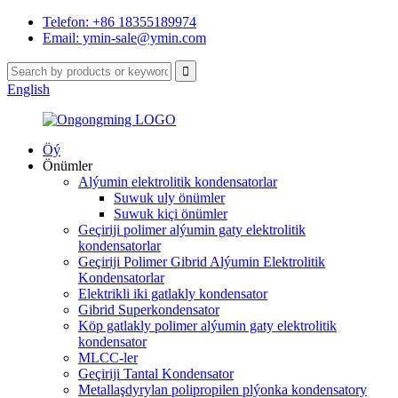
Telefon: +86 18355189974
Email: ymin-sale@ymin.com
English
Öý
Önümler
Alýumin elektrolitik kondensatorlar
Suwuk uly önümler
Suwuk kiçi önümler
Geçiriji polimer alýumin gaty elektrolitik
kondensatorlar
Geçiriji Polimer Gibrid Alýumin Elektrolitik
Kondensatorlar
Elektrikli iki gatlakly kondensator
Gibrid Superkondensator
Köp gatlakly polimer alýumin gaty elektrolitik
kondensator
MLCC-ler
Geçiriji Tantal Kondensator
Metallaşdyrylan polipropilen plýonka kondensatory