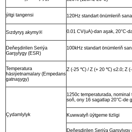
ýitgi tangensi
120Hz standart önümleriň sa
0.01 CV(uA)-dan aşak, 20°C-da
Sızdyryş akymy※
Deňeşdirilen Seriýa
100kHz standart önümleriň s
Garşylygy (ESR)
Temperatura
Z (-25 ℃) / Z (+ 20 ℃) ​​≤2.0; Z 
häsiýetnamalary (Empedans
gatnaşygy)
1250c temperaturada, nominal t
soň, ony 16 sagatlap 20°C-de g
Çydamlylyk
Kuwwatyň üýtgeme tizligi
Deňeşdirilen Seriýa Garşylygy