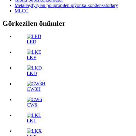
Metallaşdyrylan polipropilen plýonka kondensatorlary
MLCC
Görkezilen önümler
LED
LKE
LKD
CW3H
CW6
LKL