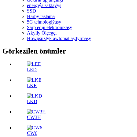
energiýa saklaýyş
SSD
Harby taslama
5G tehnologiýasy
Sarp ediji elektronikasy
Akylly Ölçegçi
Howpsuzlyk awtomatlaşdyrmasy
Görkezilen önümler
LED
LKE
LKD
CW3H
CW6