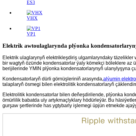
ES3
VHX
VP1
Elektrik awtoulaglarynda plýonka kondensatorlar
Elektrik ulaglarynyň elektrikleşdiriş ulgamlaryndaky täzelikle
bir wagtyň özünde kondensatorlar ýaly kömekçi böleklere az ü
berijilerinde YMIN plýonka kondensatorlarynyň ulanylyşyna ç
Kondensatorlaryň dürli görnüşleriniň arasynda,
alýumin elektro
talaplaryň ösmegi bilen elektrolitik kondensatorlaryň çäklendi
Elektrolitik kondensatorlar bilen deňeşdirilende, plýonka kon
ömürlilik babatda uly artykmaçlyklary hödürleýär. Bu häsiýe
gurşaw şertlerinde has ygtybarly işlemegi üpjün etmekde ajaý