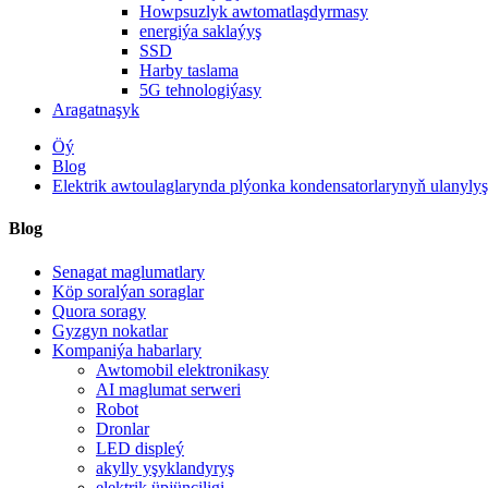
Howpsuzlyk awtomatlaşdyrmasy
energiýa saklaýyş
SSD
Harby taslama
5G tehnologiýasy
Aragatnaşyk
Öý
Blog
Elektrik awtoulaglarynda plýonka kondensatorlarynyň ulany
Blog
Senagat maglumatlary
Köp soralýan soraglar
Quora soragy
Gyzgyn nokatlar
Kompaniýa habarlary
Awtomobil elektronikasy
AI maglumat serweri
Robot
Dronlar
LED displeý
akylly yşyklandyryş
elektrik üpjünçiligi