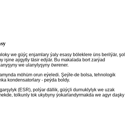
asy
bloky we güýç enjamlary ýaly esasy böleklere üns berilýär, şol
 işine aýgytly täsir edýär. Bu makalada bort zarýad
ýlanyşyny we ulanylyşyny öwrener.
lgamynda möhüm orun eýeledi. Şeýle-de bolsa, tehnologik
onka kondensatorlary - peýda boldy.
garşylyk (ESR), polýar dällik, güýçli durnuklylyk we uzak
rmekde, tolkunly tok ukybyny ýokarlandyrmakda we agyr daşky