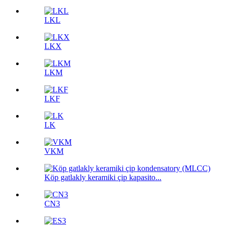
LKL
LKX
LKM
LKF
LK
VKM
Köp gatlakly keramiki çip kapasito...
CN3