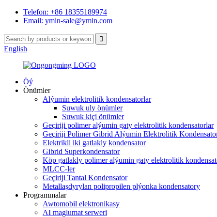
Telefon: +86 18355189974
Email: ymin-sale@ymin.com
English
Öý
Önümler
Alýumin elektrolitik kondensatorlar
Suwuk uly önümler
Suwuk kiçi önümler
Geçiriji polimer alýumin gaty elektrolitik kondensatorlar
Geçiriji Polimer Gibrid Alýumin Elektrolitik Kondensator
Elektrikli iki gatlakly kondensator
Gibrid Superkondensator
Köp gatlakly polimer alýumin gaty elektrolitik kondensat
MLCC-ler
Geçiriji Tantal Kondensator
Metallaşdyrylan polipropilen plýonka kondensatory
Programmalar
Awtomobil elektronikasy
AI maglumat serweri