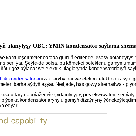
ynyň ulanylyşy OBC: YMIN kondensator saýlama shem
r we kämilleşdirmeler barada gürrüň edilende, esasy dolandyryş 
ns berilýär. Şeýle-de bolsa, bu kömekçi bölekler ulgamyň umumy
uňňur göz aýlanar we elektrik ulaglarynda kondensatorlaryň sa
litik kondensatorlar
uzak taryhy bar we elektrik elektronikasy u
rmeleri barha aýdyňlaşýar. Netijede, has gowy alternatiwa - plý
densatorlary naprýaženiýe çydamlylygy, pes ekwiwalent seriýaly 
tler plýonka kondensatorlaryny ulgamyň dizaýnyny ýönekeýleşdi
yp edýär.