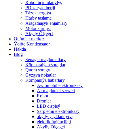
Robot üçin ulanylyş
PD zarýad beriji
Täze energiýa
Harby taslama
Aragatnaşyk enjamlary
Motor sürüjisi
Akylly Ölçegçi
Önümler merkezi
Ýörite Kondensator
Hakda
Blog
Senagat maglumatlary
Köp soralýan soraglar
Quora soragy
Gyzgyn nokatlar
Kompaniýa habarlary
Awtomobil elektronikasy
AI maglumat serweri
Robot
Dronlar
LED displeý
Sarp ediji elektronikasy
akylly yşyklandyryş
elektrik üpjünçiligi
Akylly Ölçegçi