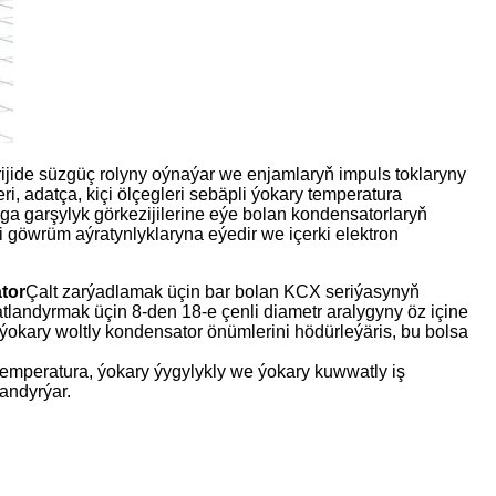
rijide süzgüç rolyny oýnaýar we enjamlaryň impuls toklaryny
ri, adatça, kiçi ölçegleri sebäpli ýokary temperatura
ga garşylyk görkezijilerine eýe bolan kondensatorlaryň
çi göwrüm aýratynlyklaryna eýedir we içerki elektron
tor
Çalt zarýadlamak üçin bar bolan KCX seriýasynyň
tlandyrmak üçin 8-den 18-e çenli diametr aralygyny öz içine
ýokary woltly kondensator önümlerini hödürleýäris, bu bolsa
temperatura, ýokary ýygylykly we ýokary kuwwatly iş
landyrýar.