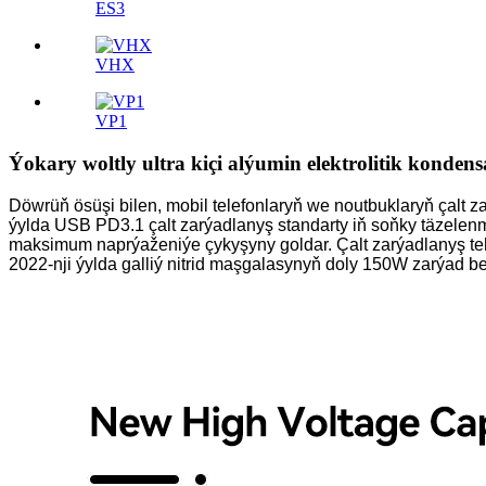
ES3
VHX
VP1
Ýokary woltly ultra kiçi alýumin elektrolitik konden
Döwrüň ösüşi bilen, mobil telefonlaryň we noutbuklaryň çalt za
ýylda USB PD3.1 çalt zarýadlanyş standarty iň soňky täzelen
maksimum naprýaženiýe çykyşyny goldar. Çalt zarýadlanyş te
2022-nji ýylda galliý nitrid maşgalasynyň doly 150W zarýad beri