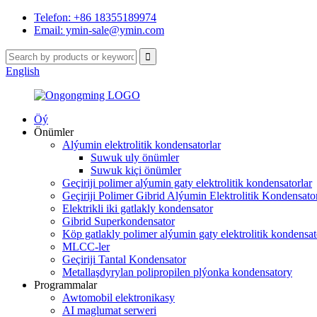
Telefon: +86 18355189974
Email: ymin-sale@ymin.com
English
Öý
Önümler
Alýumin elektrolitik kondensatorlar
Suwuk uly önümler
Suwuk kiçi önümler
Geçiriji polimer alýumin gaty elektrolitik kondensatorlar
Geçiriji Polimer Gibrid Alýumin Elektrolitik Kondensator
Elektrikli iki gatlakly kondensator
Gibrid Superkondensator
Köp gatlakly polimer alýumin gaty elektrolitik kondensat
MLCC-ler
Geçiriji Tantal Kondensator
Metallaşdyrylan polipropilen plýonka kondensatory
Programmalar
Awtomobil elektronikasy
AI maglumat serweri