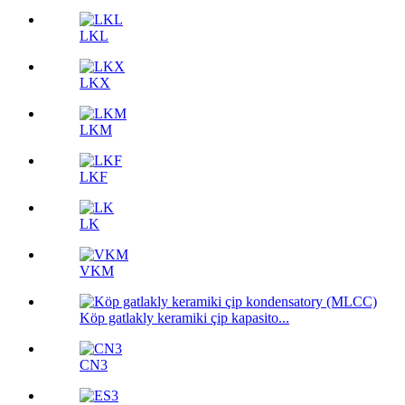
LKL
LKX
LKM
LKF
LK
VKM
Köp gatlakly keramiki çip kapasito...
CN3