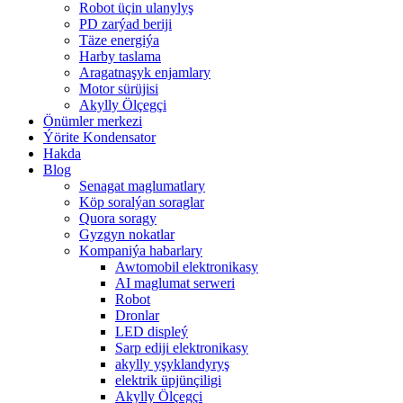
Robot üçin ulanylyş
PD zarýad beriji
Täze energiýa
Harby taslama
Aragatnaşyk enjamlary
Motor sürüjisi
Akylly Ölçegçi
Önümler merkezi
Ýörite Kondensator
Hakda
Blog
Senagat maglumatlary
Köp soralýan soraglar
Quora soragy
Gyzgyn nokatlar
Kompaniýa habarlary
Awtomobil elektronikasy
AI maglumat serweri
Robot
Dronlar
LED displeý
Sarp ediji elektronikasy
akylly yşyklandyryş
elektrik üpjünçiligi
Akylly Ölçegçi