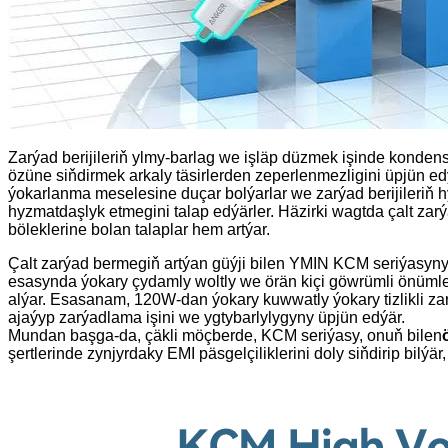
Zarýad berijileriň ylmy-barlag we işläp düzmek işinde konden
özüne siňdirmek arkaly täsirlerden zeperlenmezligini üpjün edýä
ýokarlanma meselesine duçar bolýarlar we zarýad berijileriň 
hyzmatdaşlyk etmegini talap edýärler. Häzirki wagtda çalt zarýa
böleklerine bolan talaplar hem artýar.
Çalt zarýad bermegiň artýan güýji bilen YMIN KCM seriýasyny
esasynda ýokary çydamly woltly we örän kiçi göwrümli önümler
alýar. Esasanam, 120W-dan ýokary kuwwatly ýokary tizlikli zar
ajaýyp zarýadlama işini we ygtybarlylygyny üpjün edýär.
Mundan başga-da, çäkli möçberde, KCM seriýasy, onuň bilen
şertlerinde zynjyrdaky EMI päsgelçiliklerini doly siňdirip bilýär