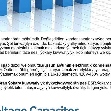
satorlar örän möhümdir. Deňleşdirilen kondensatorlar zarýad be
r. Şol bir wagtyň özünde, bazardaky galliý nitrid zarýad berijile
hyzmat möhletini uzaltmak maksadyna ýetmek üçin ajaýyp ýylyly
d berijileriň täze nesli ýokary kuwwatlylyk, köp interfeýs we ki
 işläp düzdi we öndürdi.
gurşun alýumin elektrolitik kondensa
. Önümler ähli görnüşli çalt zarýadlamak zerurlyklaryny kanaga
ýadlamak önümleri üçin, biz 16-18 diametrli, 420V-450V woltly 
örän ýokary kuwwatlylyk dykyzlygy
we
örän pes ESR,
ýokary 
, şeýlelik bilen tutuş maşynyň kuwwatlylyk öwrüliş tizligini ýokar