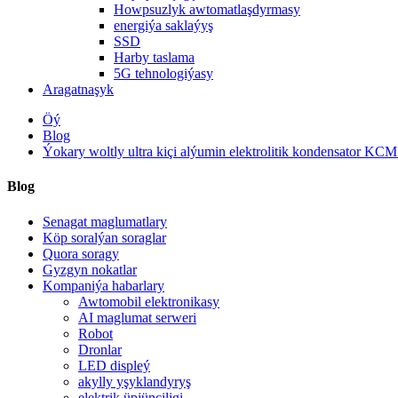
Howpsuzlyk awtomatlaşdyrmasy
energiýa saklaýyş
SSD
Harby taslama
5G tehnologiýasy
Aragatnaşyk
Öý
Blog
Ýokary woltly ultra kiçi alýumin elektrolitik kondensator KCM
Blog
Senagat maglumatlary
Köp soralýan soraglar
Quora soragy
Gyzgyn nokatlar
Kompaniýa habarlary
Awtomobil elektronikasy
AI maglumat serweri
Robot
Dronlar
LED displeý
akylly yşyklandyryş
elektrik üpjünçiligi