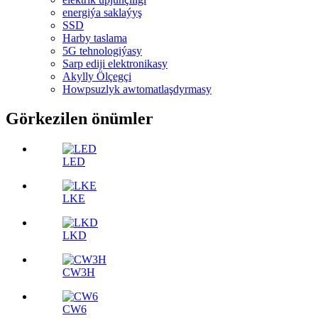
energiýa saklaýyş
SSD
Harby taslama
5G tehnologiýasy
Sarp ediji elektronikasy
Akylly Ölçegçi
Howpsuzlyk awtomatlaşdyrmasy
Görkezilen önümler
LED
LKE
LKD
CW3H
CW6