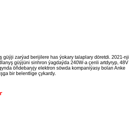
üýji zarýad berijilere has ýokary talaplary döretdi. 2021-nji
adlanyş güýjüni sinhron ýagdaýda 240W-a çenli artdyryp, 48V
dagynda öňdebaryjy elektron söwda kompaniýasy bolan Anke
şga bir belentlige çykardy.