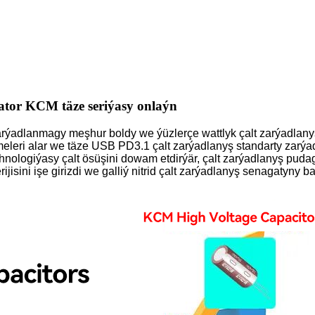
sator KCM täze seriýasy onlaýn
rýadlanmagy meşhur boldy we ýüzlerçe wattlyk çalt zarýadlanyş g
meleri alar we täze USB PD3.1 çalt zarýadlanyş standarty zarý
hnologiýasy çalt ösüşini dowam etdirýär, çalt zarýadlanyş pu
jisini işe girizdi we galliý nitrid çalt zarýadlanyş senagatyny ba