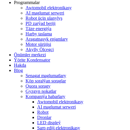
Programmalar
Awtomobil elektronikasy
AI maglumat serweri
Robot üçin ulanylyş
PD zarýad beriji
Täze energiýa
Harby taslama
Aragatnaşyk enjamlary
Motor sürüjisi
Akylly Ölçegçi
Önümler merkezi
Ýörite Kondensator
Hakda
Blog
Senagat maglumatlary
Köp soralýan soraglar
Quora soragy
Gyzgyn nokatlar
Kompaniýa habarlary
Awtomobil elektronikasy
AI maglumat serweri
Robot
Dronlar
LED displeý
Sarp ediji elektronikasy