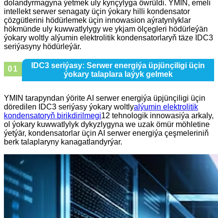
dolandyrmagyna ýetmek uly kynçylyga öwrüldi. YMIN, emeli
intellekt serwer senagaty üçin ýokary hilli kondensator
çözgütlerini hödürlemek üçin innowasion aýratynlyklar
hökmünde uly kuwwatlylygy we ykjam ölçegleri hödürleýän
ýokary woltly alýumin elektrolitik kondensatorlaryň täze IDC3
seriýasyny hödürleýär.
IDC3 seriýasy: Serwer energiýa üpjünçiligi üçin
0
1
ýokary talaplara laýyk gelmek
YMIN tarapyndan ýörite AI serwer energiýa üpjünçiligi üçin
döredilen IDC3 seriýasy ýokary woltly
alýumin elektrolitik
kondensatoryň birikdirilmegi
12 tehnologik innowasiýa arkaly,
ol ýokary kuwwatlylyk dykyzlygyna we uzak ömür möhletine
ýetýär, kondensatorlar üçin AI serwer energiýa çeşmeleriniň
berk talaplaryny kanagatlandyrýar.