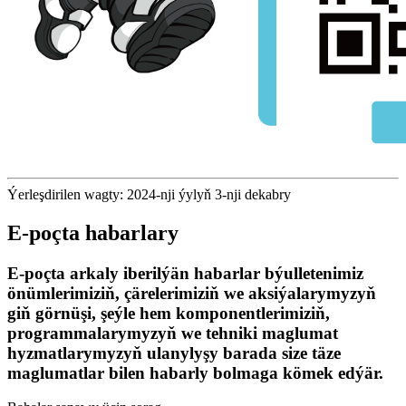
Ýerleşdirilen wagty: 2024-nji ýylyň 3-nji dekabry
E-poçta habarlary
E-poçta arkaly iberilýän habarlar býulletenimiz
önümlerimiziň, çärelerimiziň we aksiýalarymyzyň
giň görnüşi, şeýle hem komponentlerimiziň,
programmalarymyzyň we tehniki maglumat
hyzmatlarymyzyň ulanylyşy barada size täze
maglumatlar bilen habarly bolmaga kömek edýär.