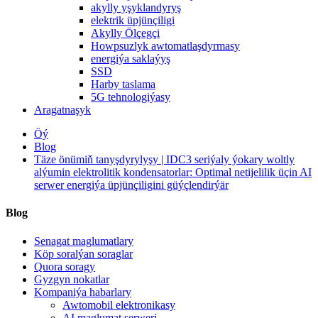
akylly yşyklandyryş
elektrik üpjünçiligi
Akylly Ölçegçi
Howpsuzlyk awtomatlaşdyrmasy
energiýa saklaýyş
SSD
Harby taslama
5G tehnologiýasy
Aragatnaşyk
Öý
Blog
Täze önümiň tanyşdyrylyşy | IDC3 seriýaly ýokary woltly
alýumin elektrolitik kondensatorlar: Optimal netijelilik üçin AI
serwer energiýa üpjünçiligini güýçlendirýär
Blog
Senagat maglumatlary
Köp soralýan soraglar
Quora soragy
Gyzgyn nokatlar
Kompaniýa habarlary
Awtomobil elektronikasy
AI maglumat serweri