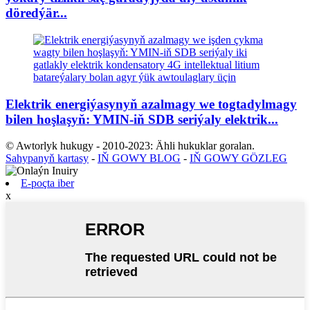
döredýär...
Elektrik energiýasynyň azalmagy we togtadylmagy
bilen hoşlaşyň: YMIN-iň SDB seriýaly elektrik...
© Awtorlyk hukugy - 2010-2023: Ähli hukuklar goralan.
Sahypanyň kartasy
-
IŇ GOWY BLOG
-
IŇ GOWY GÖZLEG
E-poçta iber
x