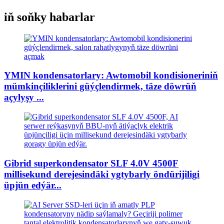
iň soňky habarlar
YMIN kondensatorlary: Awtomobil kondisioneriniň
mümkinçiliklerini güýçlendirmek, täze döwrüň
açylyşy ...
Gibrid superkondensator SLF 4.0V 4500F
millisekund derejesindäki ygtybarly öndürijiligi
üpjün edýär...