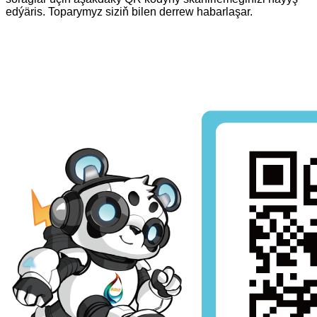
edýäris. Toparymyz siziň bilen derrew habarlaşar.