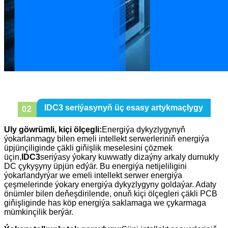
IDC3 seriýasynyň üç esasy artykmaçlygy
0
2
Uly göwrümli, kiçi ölçegli:
Energiýa dykyzlygynyň
ýokarlanmagy bilen emeli intellekt serwerleriniň energiýa
üpjünçiliginde çäkli giňişlik meselesini çözmek
üçin,
IDC3
seriýasy ýokary kuwwatly dizaýny arkaly durnukly
DC çykyşyny üpjün edýär. Bu energiýa netijeliligini
ýokarlandyrýar we emeli intellekt serwer energiýa
çeşmelerinde ýokary energiýa dykyzlygyny goldaýar. Adaty
önümler bilen deňeşdirilende, onuň kiçi ölçegleri çäkli PCB
giňişliginde has köp energiýa saklamaga we çykarmaga
mümkinçilik berýär.