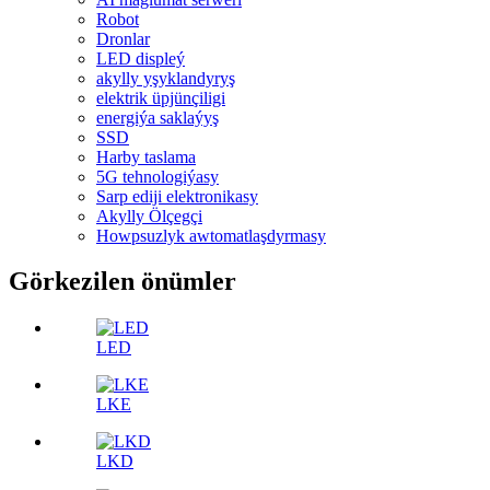
Robot
Dronlar
LED displeý
akylly yşyklandyryş
elektrik üpjünçiligi
energiýa saklaýyş
SSD
Harby taslama
5G tehnologiýasy
Sarp ediji elektronikasy
Akylly Ölçegçi
Howpsuzlyk awtomatlaşdyrmasy
Görkezilen önümler
LED
LKE
LKD