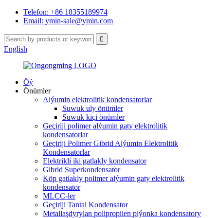
Telefon: +86 18355189974
Email: ymin-sale@ymin.com
English
Öý
Önümler
Alýumin elektrolitik kondensatorlar
Suwuk uly önümler
Suwuk kiçi önümler
Geçiriji polimer alýumin gaty elektrolitik
kondensatorlar
Geçiriji Polimer Gibrid Alýumin Elektrolitik
Kondensatorlar
Elektrikli iki gatlakly kondensator
Gibrid Superkondensator
Köp gatlakly polimer alýumin gaty elektrolitik
kondensator
MLCC-ler
Geçiriji Tantal Kondensator
Metallaşdyrylan polipropilen plýonka kondensatory