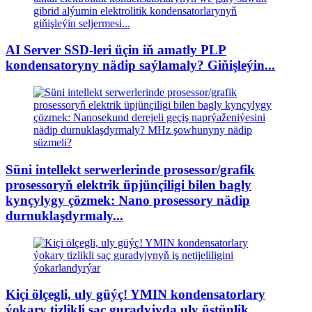
AI Server SSD-leri üçin iň amatly PLP
kondensatoryny nädip saýlamaly? Giňişleýin...
Süni intellekt serwerlerinde prosessor/grafik
prosessoryň elektrik üpjünçiligi bilen bagly
kynçylygy çözmek: Nano prosessory nädip
durnuklaşdyrmaly...
Kiçi ölçegli, uly güýç! YMIN kondensatorlary
ýokary tizlikli saç guradyjyda uly üstünlik