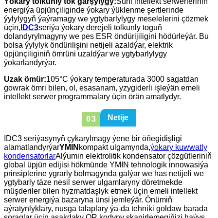
Ýokary tolkunly tok garşylygy:
Süni intellekt serwerleriniň
energiýa üpjünçiliginde ýokary ýüklenme şertlerinde
ýylylygyň ýaýramagy we ygtybarlylygy meselelerini çözmek
üçin,
IDC3
seriýa ýokary derejeli tolkunly toguň
dolandyrylmagyny we pes ESR öndürijiligini hödürleýär. Bu
bolsa ýylylyk öndürilişini netijeli azaldýar, elektrik
üpjünçiliginiň ömrüni uzaldýar we ygtybarlylygy
ýokarlandyrýar.
Uzak ömür:
105°C ýokary temperaturada 3000 sagatdan
gowrak ömri bilen, ol, esasanam, yzygiderli işleýän emeli
intellekt serwer programmalary üçin örän amatlydyr.
Netije
03
IDC3 seriýasynyň çykarylmagy ýene bir öňegidişligi
alamatlandyrýar
YMIN
kompakt ulgamynda,
ýokary kuwwatly
kondensatorlar
Alýumin elektrolitik kondensator çözgütleriniň
global üpjün edijisi hökmünde YMIN tehnologik innowasiýa
prinsiplerine ygrarly bolmagynda galýar we has netijeli we
ygtybarly täze nesil serwer ulgamlaryny döretmekde
müşderiler bilen hyzmatdaşlyk etmek üçin emeli intellekt
serwer energiýa bazaryna ünsi jemleýär. Önümiň
aýratynlyklary, nusga talaplary ýa-da tehniki goldaw barada
soraglar üçin aşakdaky QR kodyny skanirlemegiňizi haýyş