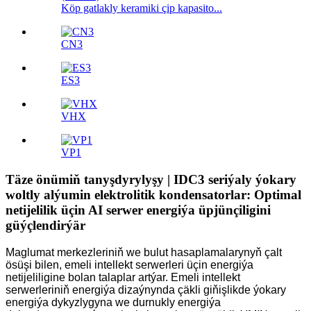
Köp gatlakly keramiki çip kapasito...
CN3
ES3
VHX
VP1
Täze önümiň tanyşdyrylyşy | IDC3 seriýaly ýokary
woltly alýumin elektrolitik kondensatorlar: Optimal
netijelilik üçin AI serwer energiýa üpjünçiligini
güýçlendirýär
Maglumat merkezleriniň we bulut hasaplamalarynyň çalt
ösüşi bilen, emeli intellekt serwerleri üçin energiýa
netijeliligine bolan talaplar artýar. Emeli intellekt
serwerleriniň energiýa dizaýnynda çäkli giňişlikde ýokary
energiýa dykyzlygyna we durnukly energiýa