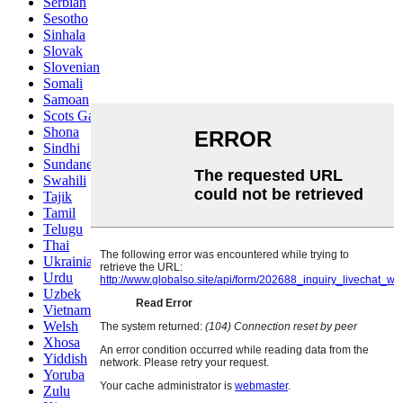
Serbian
Sesotho
Sinhala
Slovak
Slovenian
Somali
Samoan
Scots Gaelic
Shona
Sindhi
Sundanese
Swahili
Tajik
Tamil
Telugu
Thai
Ukrainian
Urdu
Uzbek
Vietnamese
Welsh
Xhosa
Yiddish
Yoruba
Zulu