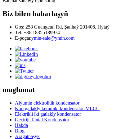
Bahalar sanawy üçin sorag
Biz bilen habarlaşyň
Goş: 258 Guangcun Rd, Şanhaý 201406, Hytaý
Tel: +86 18355189974
E-poçta:
ymin-sale@ymin.com
maglumat
Alýumin elektrolitik kondensator
Köp gatlakly keramiki kondensator-MLCC
Elektrikli iki gatlakly kondensator
Geçiriji Tantal Kondensator
Hakda
Blog
Aragatnaşyk