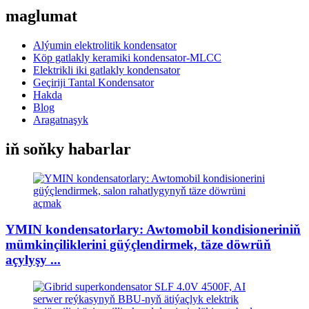
maglumat
Alýumin elektrolitik kondensator
Köp gatlakly keramiki kondensator-MLCC
Elektrikli iki gatlakly kondensator
Geçiriji Tantal Kondensator
Hakda
Blog
Aragatnaşyk
iň soňky habarlar
YMIN kondensatorlary: Awtomobil kondisioneriniň
mümkinçiliklerini güýçlendirmek, täze döwrüň
açylyşy ...