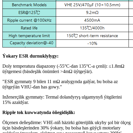
Ýokary ESR durnuklylygy:
Doly temperatura diapazony (-55°C-dan 135°C-a çenli): ≤1.8mΩ
üýtgemesi (bäsdeşlik önümleri >4mΩ üýtgeýär).
"ESR gymmaty 9 bilen 11 mΩ aralygynda galýar, bu bolsa az
üýtgeýän VHU-dan has gowy."
Inženerçilik gymmaty: Termal dolandyryş ulgamynyň ýitgilerini
15% azaldýar.
Ripple tok kuwwatynda öňegidişlik:
Ölçenen deňeşdirme: VHE-niň häzirki göterijilik ukyby şol bir ölçeg
üçin bäsdeşlerinden 30% ýokary, bu bolsa has güýçli motorlary