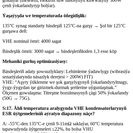
goldaýar (meselem, elektron suw nasosynyň kuwwatyny 300W
çenli ýokarlandyryp bolýar).
Ýaşaýyşda we temperaturada öňegidişlik:
135°C synag standarty bäsdeşiň 125°C-na garşy → Şol bir 125°C
gurşawa deň:
VHE nominal ömri: 4000 sagat
Bäsdeşlik ömrü: 3000 sagat → bäsdeşleriňkiden 1,3 esse köp
Mehaniki gurluş optimizasiýasy:
Bäsdeşleriň adaty şowsuzlyklary: Lehimleme ýadawlygy (wibrasiýa
senariýalarynda näsazlyk derejesi > 200W) FIT)
VHE: “Aşyry ýüklenme we şok garşylygynyň ýokarlandyrylmagy,
ýygy-ýygydan işe girizmek-durmak şertlerine uýgunlaşmak.”
Ölçenen gowulaşma: Titreşme bozulmasynyň çägi 50% ýokarlandy
(50G → 75G).
S:17. Ähli temperatura aralygynda VHE kondensatorlarynyň
ESR üýtgemeleriniň aýratyn diapazony näçe?
A: -55°C-den 135°C-e çenli 9-11mΩ saklaýar, 60°C temperatura
tapawudynda üýtgemeleri ≤22%, bu bolsa VHU