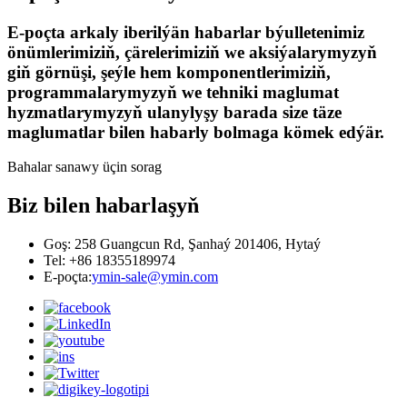
E-poçta arkaly iberilýän habarlar býulletenimiz
önümlerimiziň, çärelerimiziň we aksiýalarymyzyň
giň görnüşi, şeýle hem komponentlerimiziň,
programmalarymyzyň we tehniki maglumat
hyzmatlarymyzyň ulanylyşy barada size täze
maglumatlar bilen habarly bolmaga kömek edýär.
Bahalar sanawy üçin sorag
Biz bilen habarlaşyň
Goş: 258 Guangcun Rd, Şanhaý 201406, Hytaý
Tel: +86 18355189974
E-poçta:
ymin-sale@ymin.com