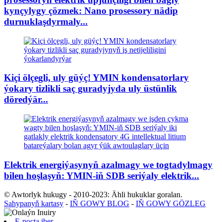
kynçylygy çözmek: Nano prosessory nädip
durnuklaşdyrmaly...
Kiçi ölçegli, uly güýç! YMIN kondensatorlary
ýokary tizlikli saç guradyjyda uly üstünlik
döredýär...
Elektrik energiýasynyň azalmagy we togtadylmagy
bilen hoşlaşyň: YMIN-iň SDB seriýaly elektrik...
© Awtorlyk hukugy - 2010-2023: Ähli hukuklar goralan.
Sahypanyň kartasy
-
IŇ GOWY BLOG
-
IŇ GOWY GÖZLEG
E-poçta iber