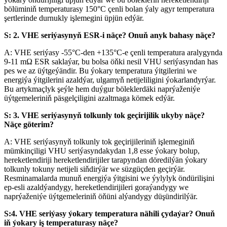
bölüminiň temperaturasy 150°C çenli bolan ýaly agyr temperatura
şertlerinde durnukly işlemegini üpjün edýär.
S: 2. VHE seriýasynyň ESR-i näçe? Onuň anyk bahasy näçe?
A: VHE seriýasy -55°C-den +135°C-e çenli temperatura aralygynda
9-11 mΩ ESR saklaýar, bu bolsa öňki nesil VHU seriýasyndan has
pes we az üýtgeýändir. Bu ýokary temperatura ýitgilerini we
energiýa ýitgilerini azaldýar, ulgamyň netijeliligini ýokarlandyrýar.
Bu artykmaçlyk şeýle hem duýgur böleklerdäki naprýaženiýe
üýtgemeleriniň päsgelçiligini azaltmaga kömek edýär.
S: 3. VHE seriýasynyň tolkunly tok geçirijilik ukyby näçe?
Näçe göterim?
A: VHE seriýasynyň tolkunly tok geçirijileriniň işlemeginiň
mümkinçiligi VHU seriýasyndakydan 1,8 esse ýokary bolup,
hereketlendiriji hereketlendirijiler tarapyndan döredilýän ýokary
tolkunly tokuny netijeli siňdirýär we süzgüçden geçirýär.
Resminamalarda munuň energiýa ýitgisini we ýylylyk öndürilişini
ep-esli azaldýandygy, hereketlendirijileri goraýandygy we
naprýaženiýe üýtgemeleriniň öňüni alýandygy düşündirilýär.
S:4. VHE seriýasy ýokary temperatura nähili çydaýar? Onuň
iň ýokary iş temperaturasy näçe?