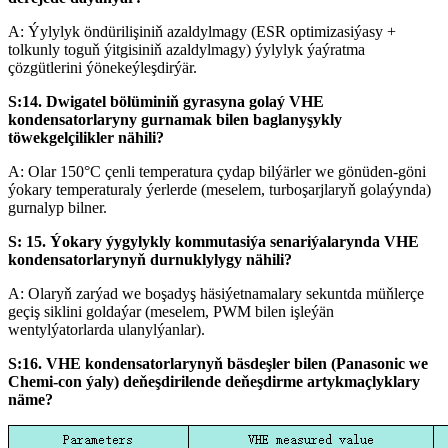
A: Ýylylyk öndürilişiniň azaldylmagy (ESR optimizasiýasy +
tolkunly toguň ýitgisiniň azaldylmagy) ýylylyk ýaýratma
çözgütlerini ýönekeýleşdirýär.
S:14. Dwigatel bölüminiň gyrasyna golaý VHE
kondensatorlaryny gurnamak bilen baglanyşykly
töwekgelçilikler nähili?
A: Olar 150°C çenli temperatura çydap bilýärler we gönüden-göni
ýokary temperaturaly ýerlerde (meselem, turboşarjlaryň golaýynda)
gurnalyp bilner.
S: 15. Ýokary ýygylykly kommutasiýa senariýalarynda VHE
kondensatorlarynyň durnuklylygy nähili?
A: Olaryň zarýad we boşadyş häsiýetnamalary sekuntda müňlerçe
geçiş siklini goldaýar (meselem, PWM bilen işleýän
wentylýatorlarda ulanylýanlar).
S:16. VHE kondensatorlarynyň bäsdeşler bilen (Panasonic we
Chemi-con ýaly) deňeşdirilende deňeşdirme artykmaçlyklary
näme?