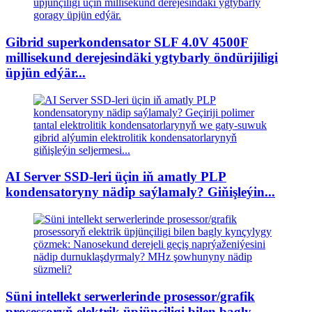
Gibrid superkondensator SLF 4.0V 4500F
millisekund derejesindäki ygtybarly öndürijiligi
üpjün edýär...
AI Server SSD-leri üçin iň amatly PLP
kondensatoryny nädip saýlamaly? Giňişleýin...
Süni intellekt serwerlerinde prosessor/grafik
prosessoryň elektrik üpjünçiligi bilen bagly