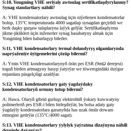
S:10. Yongming VHE seriýaly awtoulag sertifikatlaşdyrylanmy?
Synag standartlary nähili?
A: VHE kondensatorlary awtoulag üçin niýetlenen kondensatorlar
bolup, 135°C temperaturada 4000 sagatlap synagdan geçirildi we
berk daşky gurşaw talaplaryna laýyk gelýär. Sertifikatlaşdyrma
jikme-jiklikleri üçin inženerler synag hasabatyny almak üçin
Yongming bilen habarlaşyp bilerler.
S:11. VHE kondensatorlary termal dolandyryş ulgamlarynda
naprýaženiýe üýtgemelerini çözüp bilermi?
A: Ymin VHE kondensatorlarynyň örän pes ESR (9mΩ derejesi)
toguň birden artmagyny basyp ýatyrýar we töweregindäki duýgur
enjamlara päsgelçiligi azaldýar.
S:12. VHE kondensatorlary gaty ýagdaýdaky
kondensatorlaryň ornuny tutup bilermi?
A: Hawa. Olaryň gibrid gurluşy elektrolitiň ýokary kuwwatyny
polimerleriň pes ESR-i bilen birleşdirýär, bu bolsa adaty gaty
ýagdaýly kondensatorlara garanyňda has uzak ömür dowam
etmegine getirýär (135°C/4000 sagat).
S:13. VHE kondensatorlary ýylylyk ýaýratma dizaýnyna nähili
derejede daýanýar?