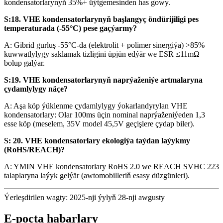
kondensatorlarynyň 35%+ üýtgemesinden has gowy.
S:18. VHE kondensatorlarynyň başlangyç öndürijiligi pes
temperaturada (-55°C) pese gaçýarmy?
A: Gibrid gurluş -55°C-da (elektrolit + polimer sinergiýa) >85%
kuwwatlylygy saklamak tizligini üpjün edýär we ESR ≤11mΩ
bolup galýar.
S:19. VHE kondensatorlarynyň naprýaženiýe artmalaryna
çydamlylygy näçe?
A: Aşa köp ýüklenme çydamlylygy ýokarlandyrylan VHE
kondensatorlary: Olar 100ms üçin nominal naprýaženiýeden 1,3
esse köp (meselem, 35V model 45,5V geçişlere çydap biler).
S: 20. VHE kondensatorlary ekologiýa taýdan laýykmy
(RoHS/REACH)?
A: YMIN VHE kondensatorlary RoHS 2.0 we REACH SVHC 223
talaplaryna laýyk gelýär (awtomobilleriň esasy düzgünleri).
Ýerleşdirilen wagty: 2025-nji ýylyň 28-nji awgusty
E-poçta habarlary