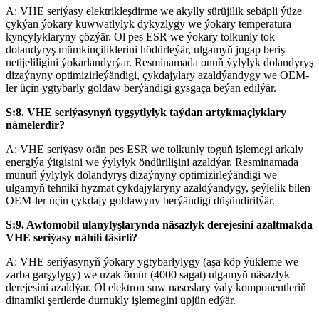
A: VHE seriýasy elektrikleşdirme we akylly sürüjilik sebäpli ýüze
çykýan ýokary kuwwatlylyk dykyzlygy we ýokary temperatura
kynçylyklaryny çözýär. Ol pes ESR we ýokary tolkunly tok
dolandyryş mümkinçiliklerini hödürleýär, ulgamyň jogap beriş
netijeliligini ýokarlandyrýar. Resminamada onuň ýylylyk dolandyryş
dizaýnyny optimizirleýändigi, çykdajylary azaldýandygy we OEM-
ler üçin ygtybarly goldaw berýändigi gysgaça beýan edilýär.
S:8. VHE seriýasynyň tygşytlylyk taýdan artykmaçlyklary
nämelerdir?
A: VHE seriýasy örän pes ESR we tolkunly toguň işlemegi arkaly
energiýa ýitgisini we ýylylyk öndürilişini azaldýar. Resminamada
munuň ýylylyk dolandyryş dizaýnyny optimizirleýändigi we
ulgamyň tehniki hyzmat çykdajylaryny azaldýandygy, şeýlelik bilen
OEM-ler üçin çykdajy goldawyny berýändigi düşündirilýär.
S:9. Awtomobil ulanylyşlarynda näsazlyk derejesini azaltmakda
VHE seriýasy nähili täsirli?
A: VHE seriýasynyň ýokary ygtybarlylygy (aşa köp ýükleme we
zarba garşylygy) we uzak ömür (4000 sagat) ulgamyň näsazlyk
derejesini azaldýar. Ol elektron suw nasoslary ýaly komponentleriň
dinamiki şertlerde durnukly işlemegini üpjün edýär.