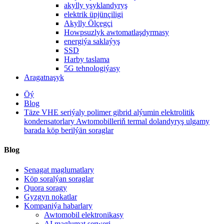
akylly yşyklandyryş
elektrik üpjünçiligi
Akylly Ölçegçi
Howpsuzlyk awtomatlaşdyrmasy
energiýa saklaýyş
SSD
Harby taslama
5G tehnologiýasy
Aragatnaşyk
Öý
Blog
Täze VHE seriýaly polimer gibrid alýumin elektrolitik
kondensatorlary Awtomobilleriň termal dolandyryş ulgamy
barada köp berilýän soraglar
Blog
Senagat maglumatlary
Köp soralýan soraglar
Quora soragy
Gyzgyn nokatlar
Kompaniýa habarlary
Awtomobil elektronikasy
AI maglumat serweri