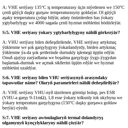
A: VHE seriýasy 135°C iş temperaturasy üçin niýetlenen we 150°C
çenli güýçli daşky gurşaw temperaturasyny goldaýar. Ol güýçli
aşaky temperatura çydap bilýär, adaty önümlerden has ýokary
ygtybarlylygy we 4000 sagada çenli hyzmat möhletini hödürleýär.
S:5. VHE seriýasy ýokary ygtybarlylygyny nähili görkezýär?
A: VHU seriýasy bilen deňeşdirilende, VHE seriýasy artykmaç
ýüklenme we şok garşylygyny ýokarlandyrdy, birden artykmaç
ýüklenme ýa-da şok şertlerinde durnukly işlemegi üpjün edýär.
Onuň ajaýyp zarýadlama we boşalma garşylygy ýygy-ýygydan
başlamak-durmak we açmak sikllerini üpjün edýär we hyzmat
möhletini uzaldýar.
S:6. VHE seriýasy bilen VHU seriýasynyň arasyndaky
tapawutlar näme? Olaryň parametrleri nähili deňeşdirilýär?
A: VHE seriýasy VHU-nyň täzelenen görnüşi bolup, pes ESR
(VHU-a garşy 9-11mΩ), 1,8 esse ýokary tolkunly tok ukybyna we
ýokary temperatura garşylygyna (150°C daşky gurşawa goldaw
berýär) eýedir.
S:7. VHE seriýasy awtoulaglaryň termal dolandyryş
ulgamynyň kynçylyklaryny nähili çözýär?