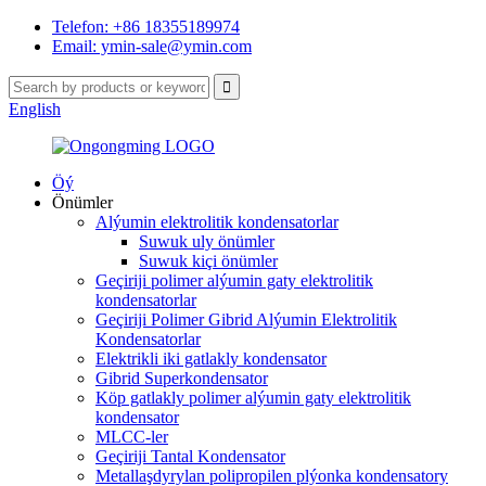
Telefon: +86 18355189974
Email: ymin-sale@ymin.com
English
Öý
Önümler
Alýumin elektrolitik kondensatorlar
Suwuk uly önümler
Suwuk kiçi önümler
Geçiriji polimer alýumin gaty elektrolitik
kondensatorlar
Geçiriji Polimer Gibrid Alýumin Elektrolitik
Kondensatorlar
Elektrikli iki gatlakly kondensator
Gibrid Superkondensator
Köp gatlakly polimer alýumin gaty elektrolitik
kondensator
MLCC-ler
Geçiriji Tantal Kondensator
Metallaşdyrylan polipropilen plýonka kondensatory