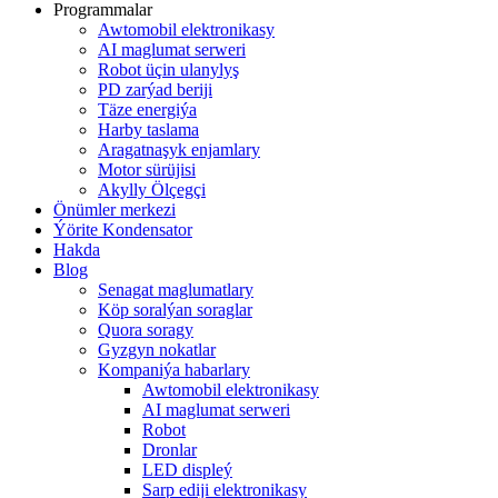
Programmalar
Awtomobil elektronikasy
AI maglumat serweri
Robot üçin ulanylyş
PD zarýad beriji
Täze energiýa
Harby taslama
Aragatnaşyk enjamlary
Motor sürüjisi
Akylly Ölçegçi
Önümler merkezi
Ýörite Kondensator
Hakda
Blog
Senagat maglumatlary
Köp soralýan soraglar
Quora soragy
Gyzgyn nokatlar
Kompaniýa habarlary
Awtomobil elektronikasy
AI maglumat serweri
Robot
Dronlar
LED displeý
Sarp ediji elektronikasy