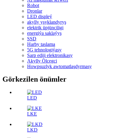
Robot
Dronlar
LED displeý
akylly yşyklandyryş
elektrik üpjünçiligi
energiýa saklaýyş
SSD
Harby taslama
5G tehnologiýasy
Sarp ediji elektronikasy
Akylly Ölçegçi
Howpsuzlyk awtomatlaşdyrmasy
Görkezilen önümler
LED
LKE
LKD