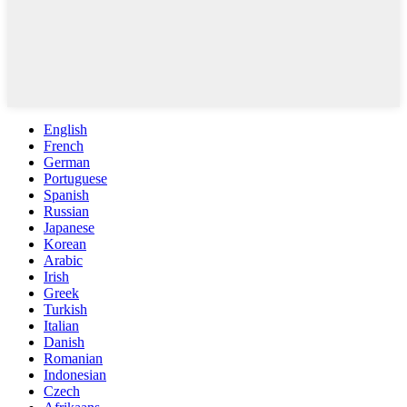
English
French
German
Portuguese
Spanish
Russian
Japanese
Korean
Arabic
Irish
Greek
Turkish
Italian
Danish
Romanian
Indonesian
Czech