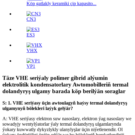
Köp gatlakly keramiki çip kapasito...
CN3
ES3
VHX
VP1
Täze VHE seriýaly polimer gibrid alýumin
elektrolitik kondensatorlary Awtomobilleriň termal
dolandyryş ulgamy barada köp berilýän soraglar
S: 1. VHE seriýasy üçin awtoulagyň haýsy termal dolandyryş
ulgamynyň bölekleri laýyk gelýär?
A: VHE seriýasy elektron suw nasoslary, elektron ýag nasoslary we
sowadyjy wentylýatorlar ýaly termal dolandyryş ulgamlarynda
ýokary kuwwatly dykyzlykly ulanylyşlar üçin niýetlenendir. Ol
ýokary öndürijiligi üpjün edýär we bu bölekleriň hereketlendiriji