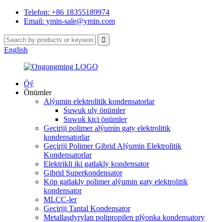
Telefon: +86 18355189974
Email: ymin-sale@ymin.com
English
Öý
Önümler
Alýumin elektrolitik kondensatorlar
Suwuk uly önümler
Suwuk kiçi önümler
Geçiriji polimer alýumin gaty elektrolitik
kondensatorlar
Geçiriji Polimer Gibrid Alýumin Elektrolitik
Kondensatorlar
Elektrikli iki gatlakly kondensator
Gibrid Superkondensator
Köp gatlakly polimer alýumin gaty elektrolitik
kondensator
MLCC-ler
Geçiriji Tantal Kondensator
Metallaşdyrylan polipropilen plýonka kondensatory