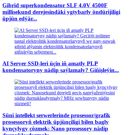
Gibrid superkondensator SLF 4.0V 4500F
millisekund derejesindäki ygtybarly öndürijiligi
üpjün edýär...
AI Server SSD-leri üçin iň amatly PLP
kondensatoryny nädip saýlamaly? Giňişleýin...
Süni intellekt serwerlerinde prosessor/grafik
prosessoryň elektrik üpjünçiligi bilen bagly
kynçylygy çözmek: Nano prosessory nädip