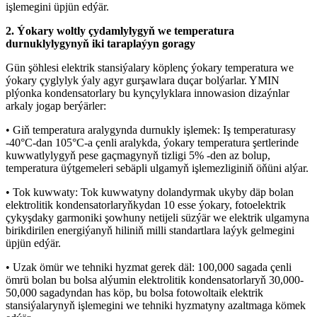
işlemegini üpjün edýär.
2. Ýokary woltly çydamlylygyň we temperatura
durnuklylygynyň iki taraplaýyn goragy
Gün şöhlesi elektrik stansiýalary köplenç ýokary temperatura we
ýokary çyglylyk ýaly agyr gurşawlara duçar bolýarlar. YMIN
plýonka kondensatorlary bu kynçylyklara innowasion dizaýnlar
arkaly jogap berýärler:
• Giň temperatura aralygynda durnukly işlemek: Iş temperaturasy
-40°C-dan 105°C-a çenli aralykda, ýokary temperatura şertlerinde
kuwwatlylygyň pese gaçmagynyň tizligi 5% -den az bolup,
temperatura üýtgemeleri sebäpli ulgamyň işlemezliginiň öňüni alýar.
• Tok kuwwaty: Tok kuwwatyny dolandyrmak ukyby däp bolan
elektrolitik kondensatorlaryňkydan 10 esse ýokary, fotoelektrik
çykyşdaky garmoniki şowhuny netijeli süzýär we elektrik ulgamyna
birikdirilen energiýanyň hiliniň milli standartlara laýyk gelmegini
üpjün edýär.
• Uzak ömür we tehniki hyzmat gerek däl: 100,000 sagada çenli
ömrü bolan bu bolsa alýumin elektrolitik kondensatorlaryň 30,000-
50,000 sagadyndan has köp, bu bolsa fotowoltaik elektrik
stansiýalarynyň işlemegini we tehniki hyzmatyny azaltmaga kömek