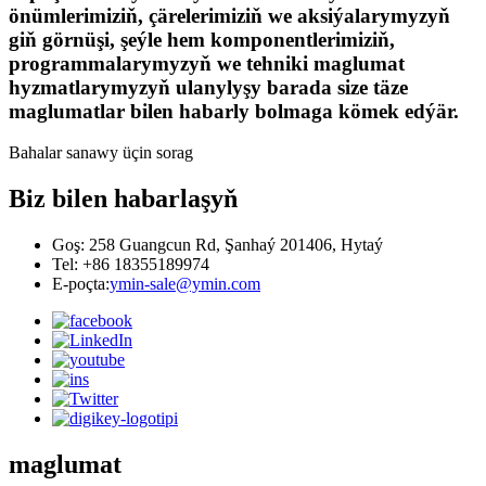
önümlerimiziň, çärelerimiziň we aksiýalarymyzyň
giň görnüşi, şeýle hem komponentlerimiziň,
programmalarymyzyň we tehniki maglumat
hyzmatlarymyzyň ulanylyşy barada size täze
maglumatlar bilen habarly bolmaga kömek edýär.
Bahalar sanawy üçin sorag
Biz bilen habarlaşyň
Goş: 258 Guangcun Rd, Şanhaý 201406, Hytaý
Tel: +86 18355189974
E-poçta:
ymin-sale@ymin.com
maglumat