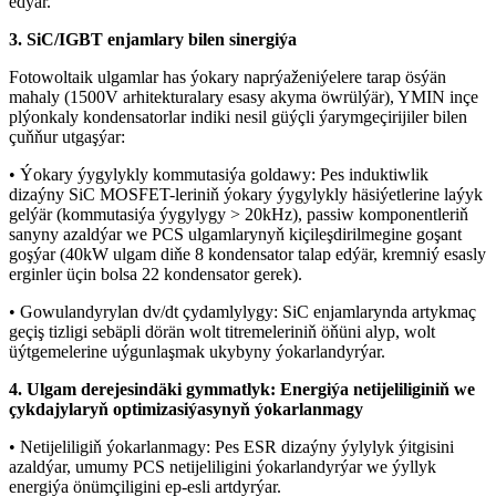
edýär.
3. SiC/IGBT enjamlary bilen sinergiýa
Fotowoltaik ulgamlar has ýokary naprýaženiýelere tarap ösýän
mahaly (1500V arhitekturalary esasy akyma öwrülýär), YMIN inçe
plýonkaly kondensatorlar indiki nesil güýçli ýarymgeçirijiler bilen
çuňňur utgaşýar:
• Ýokary ýygylykly kommutasiýa goldawy: Pes induktiwlik
dizaýny SiC MOSFET-leriniň ýokary ýygylykly häsiýetlerine laýyk
gelýär (kommutasiýa ýygylygy > 20kHz), passiw komponentleriň
sanyny azaldýar we PCS ulgamlarynyň kiçileşdirilmegine goşant
goşýar (40kW ulgam diňe 8 kondensator talap edýär, kremniý esasly
erginler üçin bolsa 22 kondensator gerek).
• Gowulandyrylan dv/dt çydamlylygy: SiC enjamlarynda artykmaç
geçiş tizligi sebäpli dörän wolt titremeleriniň öňüni alyp, wolt
üýtgemelerine uýgunlaşmak ukybyny ýokarlandyrýar.
4. Ulgam derejesindäki gymmatlyk: Energiýa netijeliliginiň we
çykdajylaryň optimizasiýasynyň ýokarlanmagy
• Netijeliligiň ýokarlanmagy: Pes ESR dizaýny ýylylyk ýitgisini
azaldýar, umumy PCS netijeliligini ýokarlandyrýar we ýyllyk
energiýa önümçiligini ep-esli artdyrýar.