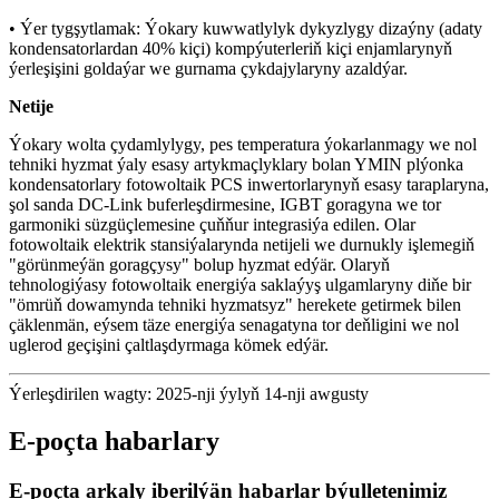
• Ýer tygşytlamak: Ýokary kuwwatlylyk dykyzlygy dizaýny (adaty
kondensatorlardan 40% kiçi) kompýuterleriň kiçi enjamlarynyň
ýerleşişini goldaýar we gurnama çykdajylaryny azaldýar.
Netije
Ýokary wolta çydamlylygy, pes temperatura ýokarlanmagy we nol
tehniki hyzmat ýaly esasy artykmaçlyklary bolan YMIN plýonka
kondensatorlary fotowoltaik PCS inwertorlarynyň esasy taraplaryna,
şol sanda DC-Link buferleşdirmesine, IGBT goragyna we tor
garmoniki süzgüçlemesine çuňňur integrasiýa edilen. Olar
fotowoltaik elektrik stansiýalarynda netijeli we durnukly işlemegiň
"görünmeýän goragçysy" bolup hyzmat edýär. Olaryň
tehnologiýasy fotowoltaik energiýa saklaýyş ulgamlaryny diňe bir
"ömrüň dowamynda tehniki hyzmatsyz" herekete getirmek bilen
çäklenmän, eýsem täze energiýa senagatyna tor deňligini we nol
uglerod geçişini çaltlaşdyrmaga kömek edýär.
Ýerleşdirilen wagty: 2025-nji ýylyň 14-nji awgusty
E-poçta habarlary
E-poçta arkaly iberilýän habarlar býulletenimiz