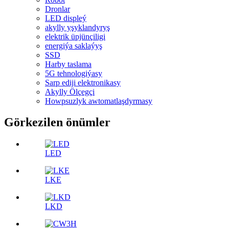
Dronlar
LED displeý
akylly yşyklandyryş
elektrik üpjünçiligi
energiýa saklaýyş
SSD
Harby taslama
5G tehnologiýasy
Sarp ediji elektronikasy
Akylly Ölçegçi
Howpsuzlyk awtomatlaşdyrmasy
Görkezilen önümler
LED
LKE
LKD