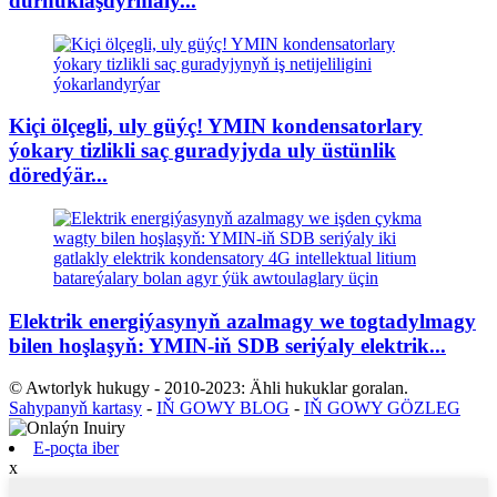
durnuklaşdyrmaly...
Kiçi ölçegli, uly güýç! YMIN kondensatorlary
ýokary tizlikli saç guradyjyda uly üstünlik
döredýär...
Elektrik energiýasynyň azalmagy we togtadylmagy
bilen hoşlaşyň: YMIN-iň SDB seriýaly elektrik...
© Awtorlyk hukugy - 2010-2023: Ähli hukuklar goralan.
Sahypanyň kartasy
-
IŇ GOWY BLOG
-
IŇ GOWY GÖZLEG
E-poçta iber
x