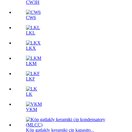
CW3H
CW6
LKL
LKX
LKM
LKF
LK
VKM
Köp gatlakly keramiki çip kapasito...