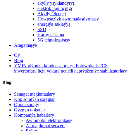
akylly yşyklandyryş
elektrik üpjünçiligi
Akylly Ölçegçi
Howpsuzlyk awtomatlaşdyrmasy
energiýa saklaýyş
SSD
Harby taslama
5G tehnologiýasy
Aragatnaşyk
Öý
Blog
YMIN plýonka kondensatorlary: Fotowoltaik PCS
inwertorlary üçin ýokary netijeli naprýaženiýe stabilizatorlary
Blog
Senagat maglumatlary
Köp soralýan soraglar
Quora soragy
Gyzgyn nokatlar
Kompaniýa habarlary
Awtomobil elektronikasy
AI maglumat serweri
Robot