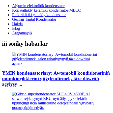
Alýumin elektrolitik kondensator
Köp gatlakly keramiki kondensator-MLCC
Elektrikli iki gatlakly kondensator
Geçiriji Tantal Kondensator
Hakda
Blog
Aragatnaşyk
iň soňky habarlar
YMIN kondensatorlary: Awtomobil kondisioneriniň
mümkinçiliklerini güýçlendirmek, täze döwrüň
açylyşy ...