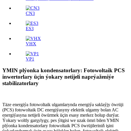
CN3
ES3
VHX
VP1
YMIN plýonka kondensatorlary: Fotowoltaik PCS
inwertorlary üçin ýokary netijeli naprýaženiýe
stabilizatorlary
Täze energiýa fotowoltaik ulgamlarynda energiýa saklaýjy öwrüji
(PCS) fotowoltaik DC energiýasyny elektrik ulgamy bolan AC
energiýasyna netijeli öwürmek üçin esasy merkez bolup durýar.
Ýokary woltly garşylygy, pes ýitgisi we uzak ömri bilen YMIN
plýonka kondensatorlary fotowoltaik PCS öwrüjileriniň işini
ýokarlandyrmak üçin esasy bölekler bolup, fotowoltaik elektrik