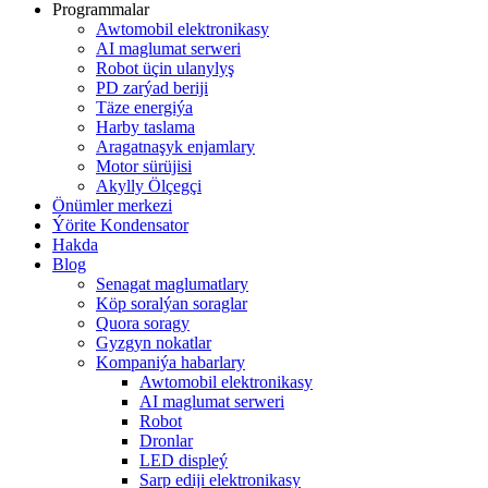
Programmalar
Awtomobil elektronikasy
AI maglumat serweri
Robot üçin ulanylyş
PD zarýad beriji
Täze energiýa
Harby taslama
Aragatnaşyk enjamlary
Motor sürüjisi
Akylly Ölçegçi
Önümler merkezi
Ýörite Kondensator
Hakda
Blog
Senagat maglumatlary
Köp soralýan soraglar
Quora soragy
Gyzgyn nokatlar
Kompaniýa habarlary
Awtomobil elektronikasy
AI maglumat serweri
Robot
Dronlar
LED displeý
Sarp ediji elektronikasy