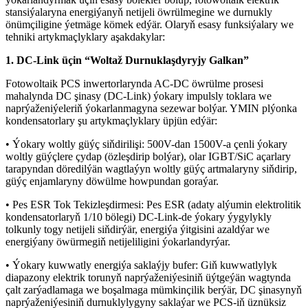
stansiýalaryna energiýanyň netijeli öwrülmegine we durnukly
önümçiligine ýetmäge kömek edýär. Olaryň esasy funksiýalary we
tehniki artykmaçlyklary aşakdakylar:
1. DC-Link üçin “Woltaž Durnuklaşdyryjy Galkan”
Fotowoltaik PCS inwertorlarynda AC-DC öwrülme prosesi
mahalynda DC şinasy (DC-Link) ýokary impulsly toklara we
naprýaženiýeleriň ýokarlanmagyna sezewar bolýar. YMIN plýonka
kondensatorlary şu artykmaçlyklary üpjün edýär:
• Ýokary woltly güýç siňdirilişi: 500V-dan 1500V-a çenli ýokary
woltly güýçlere çydap (özleşdirip bolýar), olar IGBT/SiC açarlary
tarapyndan döredilýän wagtlaýyn woltly güýç artmalaryny siňdirip,
güýç enjamlaryny döwülme howpundan goraýar.
• Pes ESR Tok Tekizleşdirmesi: Pes ESR (adaty alýumin elektrolitik
kondensatorlaryň 1/10 bölegi) DC-Link-de ýokary ýygylykly
tolkunly togy netijeli siňdirýär, energiýa ýitgisini azaldýar we
energiýany öwürmegiň netijeliligini ýokarlandyrýar.
• Ýokary kuwwatly energiýa saklaýjy bufer: Giň kuwwatlylyk
diapazony elektrik torunyň naprýaženiýesiniň üýtgeýän wagtynda
çalt zarýadlamaga we boşalmaga mümkinçilik berýär, DC şinasynyň
naprýaženiýesiniň durnuklylygyny saklaýar we PCS-iň üznüksiz