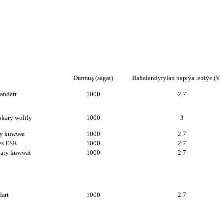
Durmuş (sagat)
Bahalandyrylan naprýa .eniýe (V
tandart
1000
2.7
okary woltly
1000
3
ary kuwwat
1000
2.7
es ESR
1000
2.7
kary kuwwat
1000
2.7
dart
1000
2.7