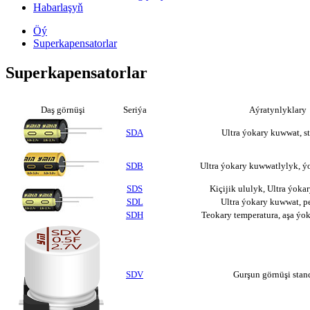
Habarlaşyň
Öý
Superkapensatorlar
Superkapensatorlar
Daş görnüşi
Seriýa
Aýratynlyklary
SDA
Ultra ýokary kuwwat, s
SDB
Ultra ýokary kuwwatlylyk, ý
SDS
Kiçijik ululyk, Ultra ýok
SDL
Ultra ýokary kuwwat, p
SDH
Teokary temperatura, aşa ýo
SDV
Gurşun görnüşi stan