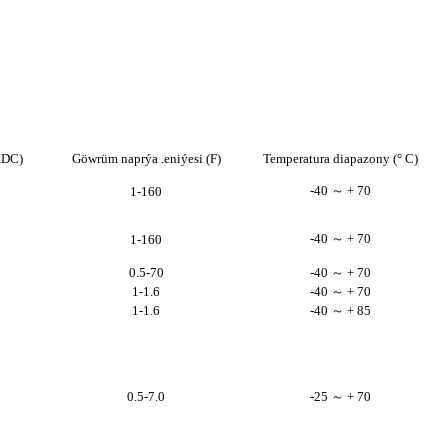
.DC)
Göwrüm naprýa .eniýesi (F)
Temperatura diapazony (° C)
-40 ～ + 70
1-160
-40 ～ + 70
1-160
0.5-70
-40 ～ + 70
1-1.6
-40 ～ + 70
1-1.6
-40 ～ + 85
0.5-7.0
-25 ～ + 70