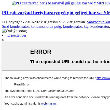
PD çalt zarýad beriş bazarynyň giň geljegi bar we YM
© Copyright - 2010-2023: Rightshli hukuklar goralan.
Sahypanyň kar
Smd kondensator
,
kondensatorda pulg
,
kondensator
,
kiçi kondensator
E-poçta iber
x