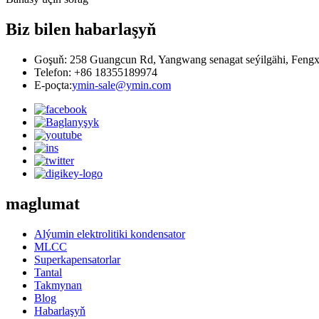
Biz bilen habarlaşyň
Goşuň: 258 Guangcun Rd, Yangwang senagat seýilgähi, Fengx
Telefon: +86 18355189974
E-poçta:
ymin-sale@ymin.com
maglumat
Alýumin elektrolitiki kondensator
MLCC
Superkapensatorlar
Tantal
Takmynan
Blog
Habarlaşyň