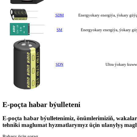
SDM
Energyokary energiýa, ýokary güýç
SM
Energyokary energiýa, ýokary güý
SDN
Ultra ýokary kuww
E-poçta habar býulleteni
E-poçta habar býulletenimiz, önümlerimiziň, waka
tehniki maglumat hyzmatlarymyz üçin ulanylyş magl
Bahasy üçin sorag