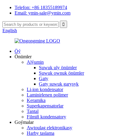
Telefon: +86 18355189974
Email: ymin-sale@ymin.com
English
Öý
Önümler
Alýumin
Suwuk uly önümler
Suwuk ownuk önümler
Gaty
Gaty suwuk garyşyk
Li-ion kondensator
Laminirlenen polimer
Keramika
Superkapensatorlar
Tantal
Filmiň kondensatory
Goýmalar
Awtoulag elektronikasy
Harby taslama