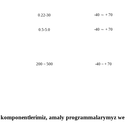
-40 ～ + 70
0.22-30
-40 ～ + 70
0.5-5.0
200 ~ 500
-40 ~ + 70
em komponentlerimiz, amaly programmalarymyz we