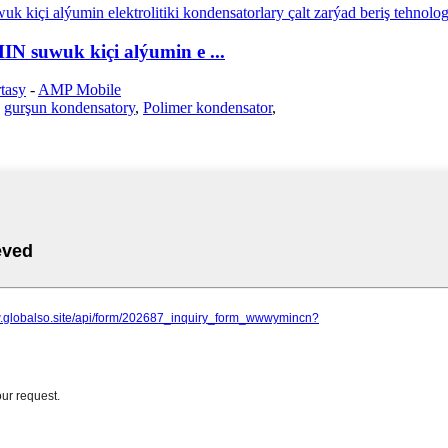
IN suwuk kiçi alýumin e ...
tasy
-
AMP Mobile
,
gurşun kondensatory
,
Polimer kondensator
,