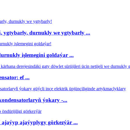
 ygtybarly, durnukly we ygtybarly ...
rnukly işlemegini goldaýar ...
sator: ef ...
kondensatorlaryň ýokary -...
ajaýyp ajaýyplygy görkezýär ...