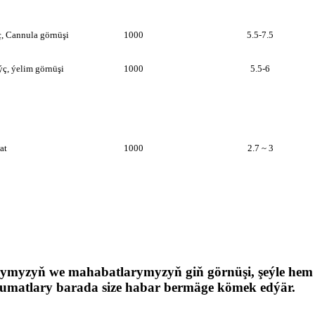
, Cannula görnüşi
1000
5.5-7.5
ç, ýelim görnüşi
1000
5.5-6
at
1000
2.7 ~ 3
larymyzyň we mahabatlarymyzyň giň görnüşi, şeýle h
umatlary barada size habar bermäge kömek edýär.