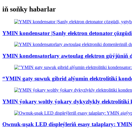
iň soňky habarlar
YMIN kondensator |Sanly elektron detonator çözgüdi,
YMIN kondensatorlary awtoulag elektron güýjüniň du
“YMIN gaty suwuk gibrid alýumin elektrolitiki konden
YMIN ýokary woltly ýokary dykyzlykly elektrolitiki 
Ownuk-uşak LED displeýleriň esasy talaplary: YMIN 