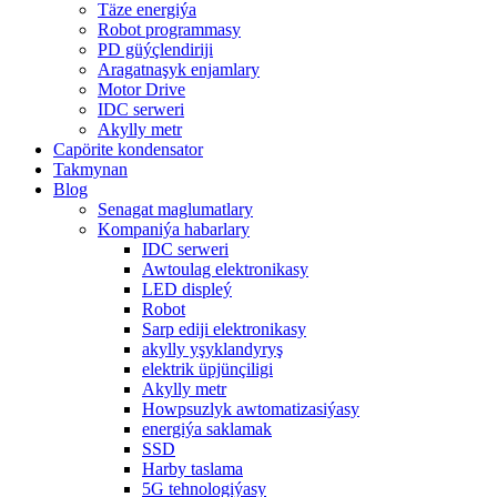
Täze energiýa
Robot programmasy
PD güýçlendiriji
Aragatnaşyk enjamlary
Motor Drive
IDC serweri
Akylly metr
Capörite kondensator
Takmynan
Blog
Senagat maglumatlary
Kompaniýa habarlary
IDC serweri
Awtoulag elektronikasy
LED displeý
Robot
Sarp ediji elektronikasy
akylly yşyklandyryş
elektrik üpjünçiligi
Akylly metr
Howpsuzlyk awtomatizasiýasy
energiýa saklamak
SSD
Harby taslama
5G tehnologiýasy